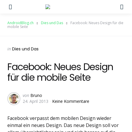
Menu
Su
AndroidBlog.ch
Dies und Das
Facebook: Neues Design für die
mobile Seite
Categories
Posted
in
Dies und Das
in
Facebook: Neues Design
für die mobile Seite
Geschrieben
von
Bruno
24. April 2013
Keine Kommentare
von
Facebook verpasst dem mobilen Design wieder
einmal ein neues Design. Das neue Design soll vor