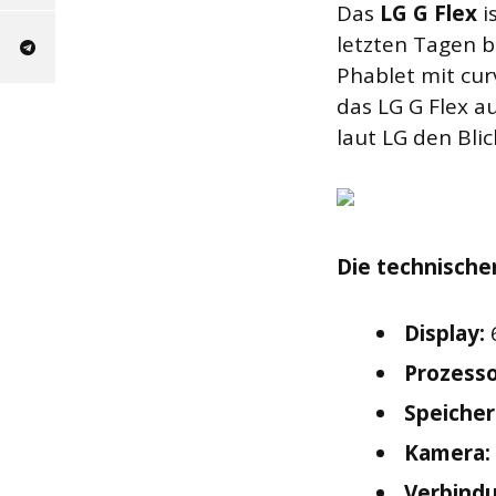
Das
LG G Flex
i
letzten Tagen b
Phablet mit cur
das LG G Flex 
laut LG den Bli
Die technische
Display:
Prozesso
Speicher
Kamera:
Verbind