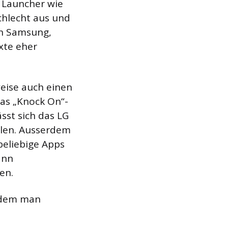
 Launcher wie
chlecht aus und
on Samsung,
xte eher
weise auch einen
das „Knock On“-
sst sich das LG
olen. Ausserdem
beliebige Apps
ann
en.
t dem man