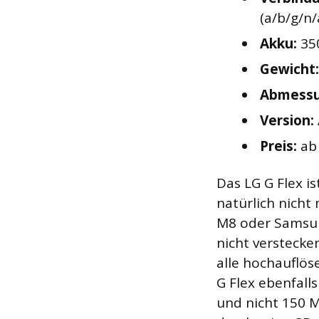
(a/b/g/n/
Akku:
35
Gewicht:
Abmessu
Version:
Preis:
ab 
Das LG G Flex i
natürlich nich
M8 oder Samsun
nicht verstecke
alle hochauflös
G Flex ebenfall
und nicht 150 M