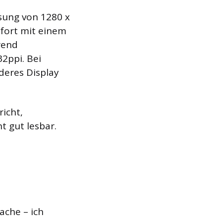
ösung von 1280 x
sofort mit einem
hrend
2ppi. Bei
deres Display
icht,
t gut lesbar.
ache – ich