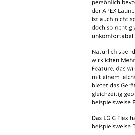
persönlich bev
der APEX Launch
ist auch nicht 
doch so richtig
unkomfortabel a
Natürlich spend
wirklichen Mehr
Feature, das wi
mit einem leic
bietet das Gerä
gleichzeitig g
beispielsweise 
Das LG G Flex h
beispielsweise 