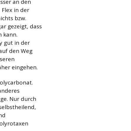
esser an den
Flex in der
ichts bzw.
gar gezeigt, dass
n kann.
y gut in der
t auf den Weg
sseren
äher eingehen.
Polycarbonat.
 anderes
age. Nur durch
 selbstheilend,
and
Polyrotaxen