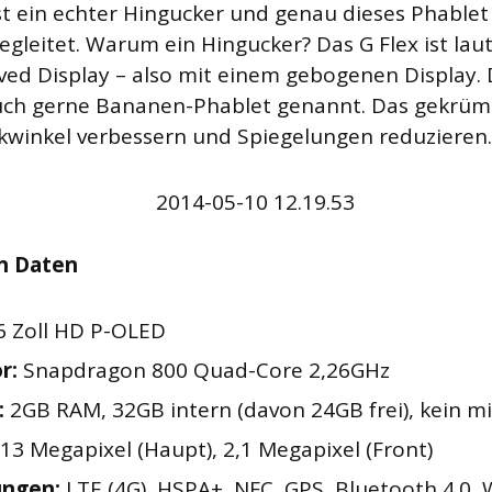
st ein echter Hingucker und genau dieses Phablet
egleitet. Warum ein Hingucker? Das G Flex ist laut
ved Display – also mit einem gebogenen Display.
auch gerne Bananen-Phablet genannt. Das gekrümm
ckwinkel verbessern und Spiegelungen reduzieren.
n Daten
6 Zoll HD P-OLED
r:
Snapdragon 800 Quad-Core 2,26GHz
:
2GB RAM, 32GB intern (davon 24GB frei), kein m
13 Megapixel (Haupt), 2,1 Megapixel (Front)
ungen:
LTE (4G), HSPA+, NFC, GPS, Bluetooth 4.0,