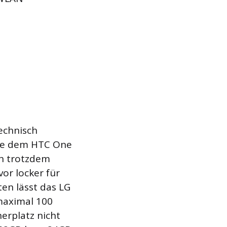
echnisch
wie dem HTC One
ch trotzdem
or locker für
en lässt das LG
 maximal 100
erplatz nicht