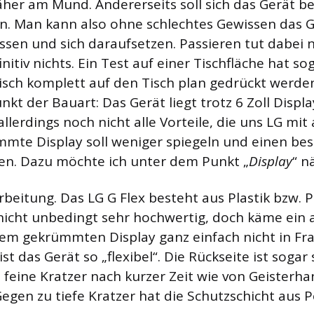
her am Mund. Andererseits soll sich das Gerät b
. Man kann also ohne schlechtes Gewissen das G 
ssen und sich daraufsetzen. Passieren tut dabei n
nitiv nichts. Ein Test auf einer Tischfläche hat so
isch komplett auf den Tisch plan gedrückt werde
kt der Bauart: Das Gerät liegt trotz 6 Zoll Displa
allerdings noch nicht alle Vorteile, die uns LG mi
mmte Display soll weniger spiegeln und einen be
ten. Dazu möchte ich unter dem Punkt „
Display
“ n
rbeitung. Das LG G Flex besteht aus Plastik bzw. 
nicht unbedingt sehr hochwertig, doch käme ein
nem gekrümmten Display ganz einfach nicht in Fr
ist das Gerät so „flexibel“. Die Rückseite ist sogar
s feine Kratzer nach kurzer Zeit wie von Geisterh
egen zu tiefe Kratzer hat die Schutzschicht aus 