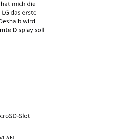
 hat mich die
 LG das erste
 Deshalb wird
te Display soll
icroSD-Slot
 WLAN