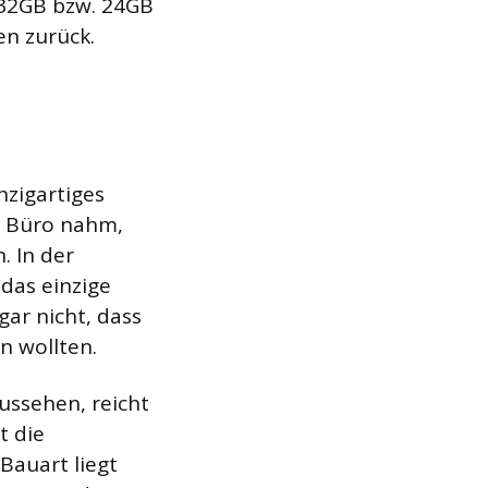
 32GB bzw. 24GB
en zurück.
nzigartiges
ns Büro nahm,
. In der
 das einzige
ar nicht, dass
n wollten.
ussehen, reicht
t die
Bauart liegt