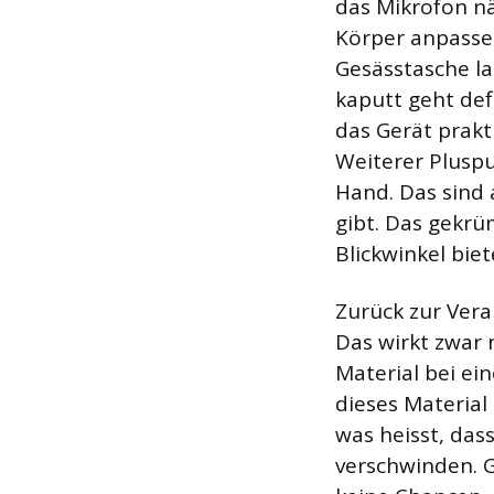
das Mikrofon nä
Körper anpassen
Gesässtasche la
kaputt geht defi
das Gerät prakt
Weiterer Pluspun
Hand. Das sind 
gibt. Das gekrü
Blickwinkel bie
Zurück zur Vera
Das wirkt zwar 
Material bei ei
dieses Material 
was heisst, das
verschwinden. G