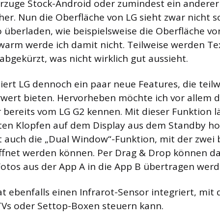
orzuge Stock-Android oder zumindest ein anderer
er. Nun die Oberfläche von LG sieht zwar nicht s
so überladen, wie beispielsweise die Oberfläche v
 warm werde ich damit nicht. Teilweise werden Te
bgekürzt, was nicht wirklich gut aussieht.
iert LG dennoch ein paar neue Features, die teil
wert bieten. Hervorheben möchte ich vor allem 
r bereits vom LG G2 kennen. Mit dieser Funktion lä
hten Klopfen auf dem Display aus dem Standby h
t auch die „Dual Window“-Funktion, mit der zwei 
eöffnet werden können. Per Drag & Drop können d
Fotos aus der App A in die App B übertragen werd
at ebenfalls einen Infrarot-Sensor integriert, mi
TVs oder Settop-Boxen steuern kann.