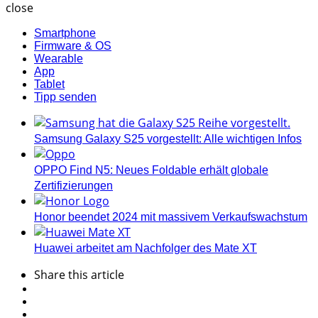
close
Smartphone
Firmware & OS
Wearable
App
Tablet
Tipp senden
Samsung Galaxy S25 vorgestellt: Alle wichtigen Infos
OPPO Find N5: Neues Foldable erhält globale
Zertifizierungen
Honor beendet 2024 mit massivem Verkaufswachstum
Huawei arbeitet am Nachfolger des Mate XT
Share
this article