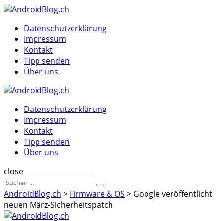
Menu
Suche
Menu
Datenschutzerklärung
Impressum
Kontakt
Tipp senden
Über uns
AndroidBlog.ch
Datenschutzerklärung
Impressum
Kontakt
Tipp senden
Über uns
Suche
close
Sucheergebnisse
Suche
für
AndroidBlog.ch
>
Firmware & OS
>
Google veröffentlicht
neuen März-Sicherheitspatch
AndroidBlog.ch