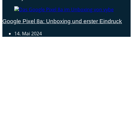
Google Pixel 8a: Unboxing und erster Eindruck
14. Mai 2024
Androidblog.ch informiert zuverlässig seit 14 Jahren
täglich rund um das Thema Android. Hier findest du
News, Tests und spannende Hintergründe.
Samsung Galaxy S25 vorgestellt: Alle wichtigen Infos
OPPO Find N5: Neues Foldable erhält globale
Zertifizierungen
Honor beendet 2024 mit massivem Verkaufswachstum
Über uns
Tipp senden
Kontakt
Datenschutzerklärung