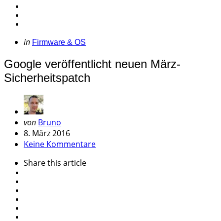
Categories
Posted
in
Firmware & OS
in
Google veröffentlicht neuen März-
Sicherheitspatch
Geschrieben
von
Bruno
von
8. März 2016
Keine Kommentare
Share
this article