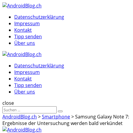
Menu
Suche
Menu
Datenschutzerklärung
Impressum
Kontakt
Tipp senden
Über uns
AndroidBlog.ch
Datenschutzerklärung
Impressum
Kontakt
Tipp senden
Über uns
Suche
close
Sucheergebnisse
Suche
für
AndroidBlog.ch
>
Smartphone
>
Samsung Galaxy Note 7:
Ergebnisse der Untersuchung werden bald verkündet
AndroidBlog.ch