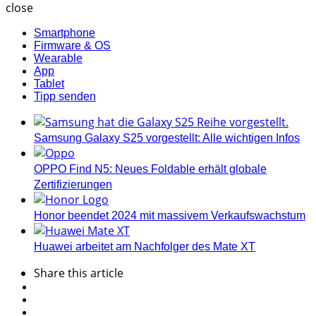
close
Smartphone
Firmware & OS
Wearable
App
Tablet
Tipp senden
Samsung Galaxy S25 vorgestellt: Alle wichtigen Infos
OPPO Find N5: Neues Foldable erhält globale
Zertifizierungen
Honor beendet 2024 mit massivem Verkaufswachstum
Huawei arbeitet am Nachfolger des Mate XT
Share
this article