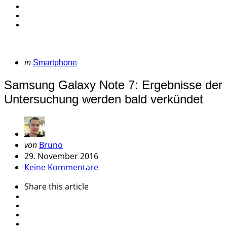
Categories
Posted
in
Smartphone
in
Samsung Galaxy Note 7: Ergebnisse der
Untersuchung werden bald verkündet
Geschrieben
von
Bruno
von
29. November 2016
Keine Kommentare
Share
this article