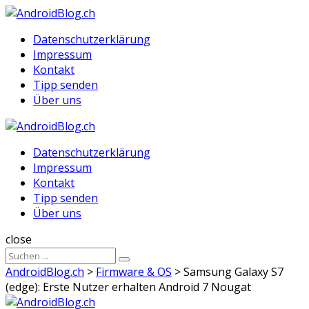
Menu
Suche
Menu
Datenschutzerklärung
Impressum
Kontakt
Tipp senden
Über uns
AndroidBlog.ch
Datenschutzerklärung
Impressum
Kontakt
Tipp senden
Über uns
Suche
close
Sucheergebnisse
Suche
für
AndroidBlog.ch
>
Firmware & OS
>
Samsung Galaxy S7
(edge): Erste Nutzer erhalten Android 7 Nougat
AndroidBlog.ch