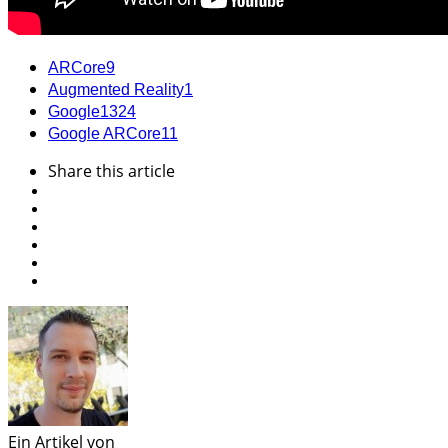
ARCore
9
Augmented Reality
1
Google
1324
Google ARCore
11
Share
this article
Ein Artikel von