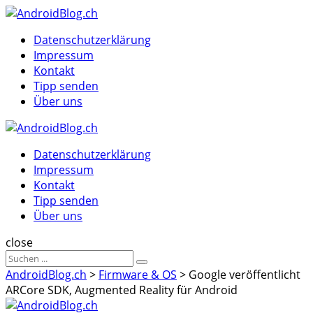
Menu
Suche
Menu
Datenschutzerklärung
Impressum
Kontakt
Tipp senden
Über uns
AndroidBlog.ch
Datenschutzerklärung
Impressum
Kontakt
Tipp senden
Über uns
Suche
close
Sucheergebnisse
Suche
für
AndroidBlog.ch
>
Firmware & OS
>
Google veröffentlicht
ARCore SDK, Augmented Reality für Android
AndroidBlog.ch