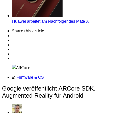
Huawei arbeitet am Nachfolger des Mate XT
Share
this article
Categories
Posted
in
Firmware & OS
in
Google veröffentlicht ARCore SDK,
Augmented Reality für Android