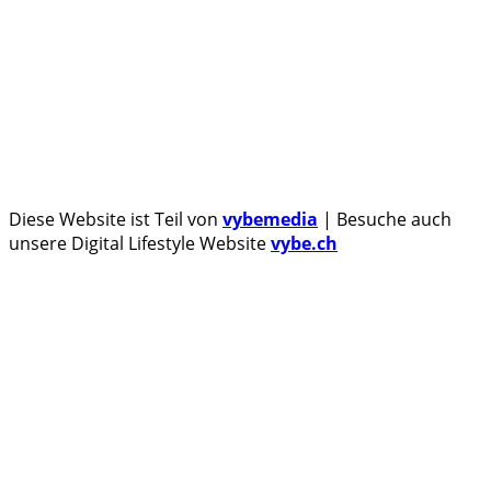
Zertifizierungen
Honor beendet 2024 mit massivem Verkaufswachstum
Über uns
Tipp senden
Kontakt
Datenschutzerklärung
Impressum
Diese Website ist Teil von
vybemedia
| Besuche auch
unsere Digital Lifestyle Website
vybe.ch