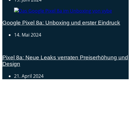
Google Pixel 8a: Unboxing und erster Eindruck
14. Mai 2024
Pixel 8a: Neue Leaks verraten Preiserhöhung und
Design
21. April 2024
Androidblog.ch informiert zuverlässig seit 14 Jahren
täglich rund um das Thema Android. Hier findest du
News, Tests und spannende Hintergründe.
Samsung Galaxy S25 vorgestellt: Alle wichtigen Infos
OPPO Find N5: Neues Foldable erhält globale