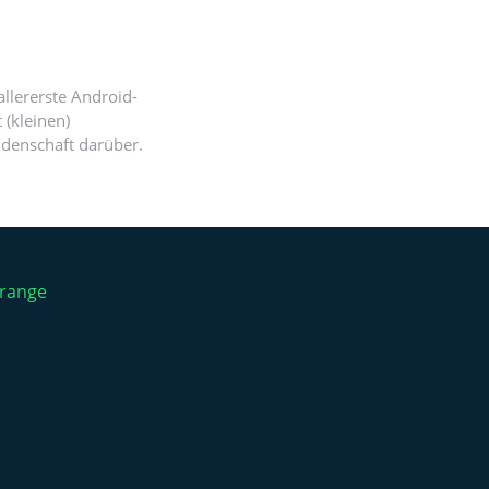
llererste Android-
 (kleinen)
idenschaft darüber.