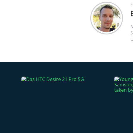
E
M
S
U