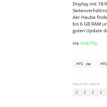
Display mit 18:9
Seitenverhältni
der Haube finde
bis 6 GB RAM un
guten Update d
via
mobiflip
HTC
HTC
296
Share
this article