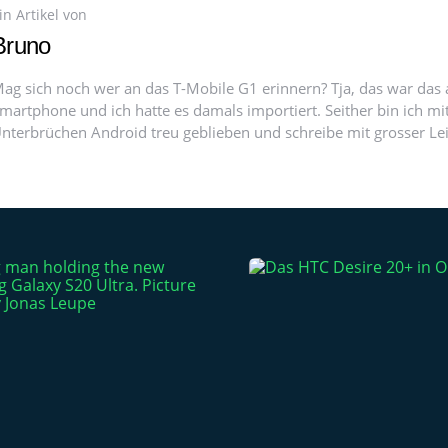
in Artikel von
Bruno
ag sich noch wer an das T-Mobile G1 erinnern? Tja, das war das a
martphone und ich hatte es damals importiert. Seither bin ich mit
nterbrüchen Android treu geblieben und schreibe mit grosser Le