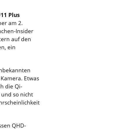
11 Plus
her am 2.
nchen-Insider
tern auf den
n, ein
 unbekannten
 Kamera. Etwas
h die Qi-
 und so nicht
hrscheinlichkeit
ossen QHD-