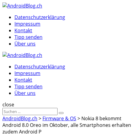
Menu
Suche
Menu
Datenschutzerklärung
Impressum
Kontakt
Tipp senden
Über uns
AndroidBlog.ch
Datenschutzerklärung
Impressum
Kontakt
Tipp senden
Über uns
Suche
close
Sucheergebnisse
Suche
für
AndroidBlog.ch
>
Firmware & OS
>
Nokia 8 bekommt
Android 8.0 Oreo im Oktober, alle Smartphones erhalten
zudem Android P