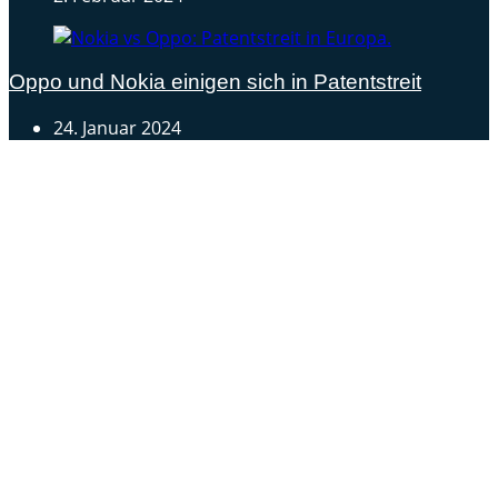
Oppo und Nokia einigen sich in Patentstreit
24. Januar 2024
Androidblog.ch informiert zuverlässig seit 14 Jahren
täglich rund um das Thema Android. Hier findest du
News, Tests und spannende Hintergründe.
Samsung Galaxy S25 vorgestellt: Alle wichtigen Infos
OPPO Find N5: Neues Foldable erhält globale
Zertifizierungen
Honor beendet 2024 mit massivem Verkaufswachstum
Über uns
Tipp senden
Kontakt
Datenschutzerklärung