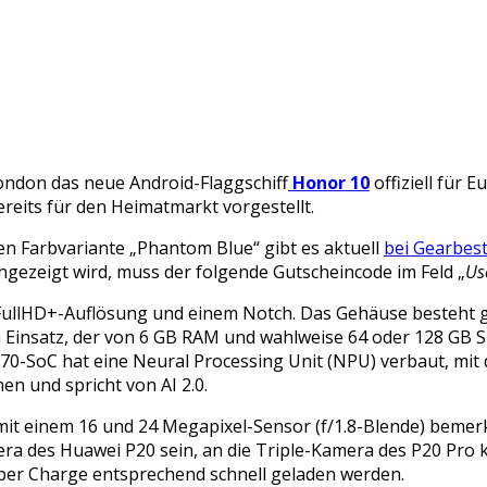
ondon das neue Android-Flaggschiff
Honor 10
offiziell für 
reits für den Heimatmarkt vorgestellt.
en Farbvariante „Phantom Blue“ gibt es aktuell
bei Gearbest
 angezeigt wird, muss der folgende Gutscheincode im Feld „
Us
t FullHD+-Auflösung und einem Notch. Das Gehäuse besteht 
insatz, der von 6 GB RAM und wahlweise 64 oder 128 GB Spe
70-SoC hat eine Neural Processing Unit (NPU) verbaut, mit d
 und spricht von AI 2.0.
 mit einem 16 und 24 Megapixel-Sensor (f/1.8-Blende) bemerk
ra des Huawei P20 sein, an die Triple-Kamera des P20 Pro ko
per Charge entsprechend schnell geladen werden.