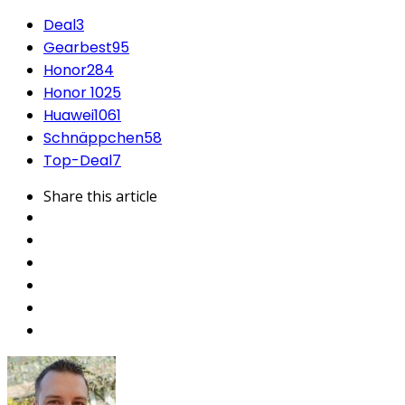
Deal
3
Gearbest
95
Honor
284
Honor 10
25
Huawei
1061
Schnäppchen
58
Top-Deal
7
Share
this article