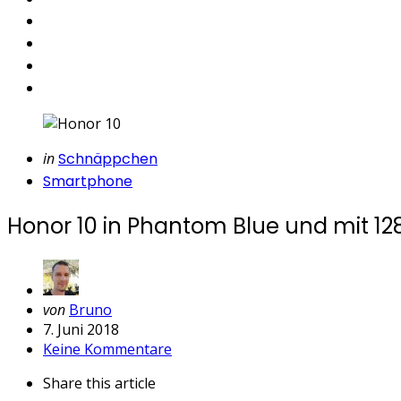
Categories
Posted
in
Schnäppchen
in
Smartphone
Honor 10 in Phantom Blue und mit 1
Geschrieben
von
Bruno
von
7. Juni 2018
Keine Kommentare
Share
this article