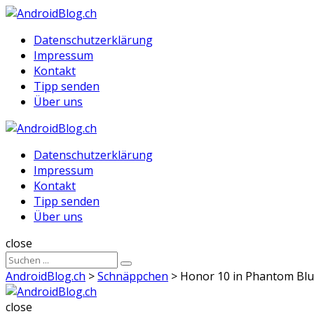
Menu
Suche
Menu
Datenschutzerklärung
Impressum
Kontakt
Tipp senden
Über uns
AndroidBlog.ch
Datenschutzerklärung
Impressum
Kontakt
Tipp senden
Über uns
Suche
close
Sucheergebnisse
Suche
für
AndroidBlog.ch
>
Schnäppchen
>
Honor 10 in Phantom Blu
AndroidBlog.ch
close