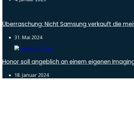
Überraschung: Nicht Samsung verkauft die mei
31. Mai 2024
Honor soll angeblich an einem eigenen Imagin
18. Januar 2024
Androidblog.ch informiert zuverlässig seit 14 Jahren täg
Samsung Galaxy S25 vorgestellt: Alle wichtigen Inf
OPPO Find N5: Neues Foldable erhält globale Zertif
Honor beendet 2024 mit massivem Verkaufswach