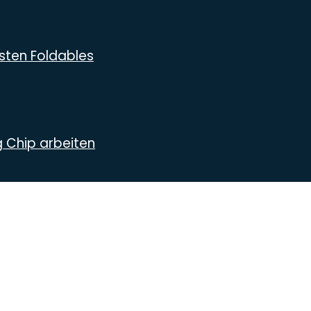
sten Foldables
g Chip arbeiten
lich rund um das Thema Android. Hier findest du News, Test
os
izierungen
stum