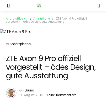
Menu
Su
AndroidBlog.ch
Smartphone
ZTE Axon 9 Pro offiziell
vorgestellt – ödes Design, gute Ausstattung
Categories
Posted
in
Smartphone
in
ZTE Axon 9 Pro offiziell
vorgestellt – ödes Design,
gute Ausstattung
Geschrieben
von
Bruno
31. August 2018
Keine Kommentare
von