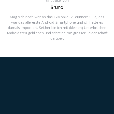
Ein Artikel von
Bruno
Mag sich noch wer an das T-Mobile G1 erinnern? Tja, das
war das allererste Android-Smartphone und ich hatte es
damals importiert. Seither bin ich mit (kleinen) Unterbrüchen
Android treu geblieben und schreibe mit grosser Leidenschaft
darüber.