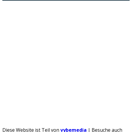
Androidblog.ch informiert zuverlässig seit 14 Jahren
täglich rund um das Thema Android. Hier findest du
News, Tests und spannende Hintergründe.
Samsung Galaxy S25 vorgestellt: Alle wichtigen
Infos
OPPO Find N5: Neues Foldable erhält globale
Zertifizierungen
Honor beendet 2024 mit massivem
Verkaufswachstum
Über uns
Tipp senden
Kontakt
Datenschutzerklärung
Impressum
Diese Website ist Teil von
vybemedia
| Besuche auch