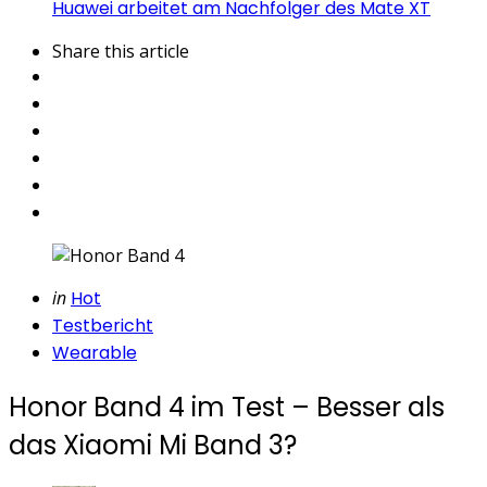
Huawei arbeitet am Nachfolger des Mate XT
Share
this article
Categories
Posted
in
Hot
in
Testbericht
Wearable
Honor Band 4 im Test – Besser als
das Xiaomi Mi Band 3?