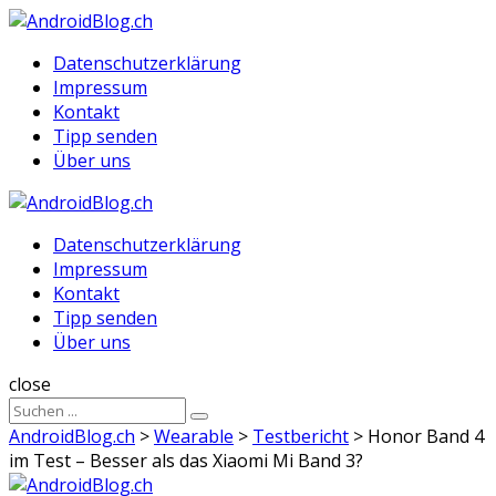
Menu
Suche
Menu
Datenschutzerklärung
Impressum
Kontakt
Tipp senden
Über uns
AndroidBlog.ch
Datenschutzerklärung
Impressum
Kontakt
Tipp senden
Über uns
Suche
close
Sucheergebnisse
Suche
für
AndroidBlog.ch
>
Wearable
>
Testbericht
>
Honor Band 4
im Test – Besser als das Xiaomi Mi Band 3?
AndroidBlog.ch