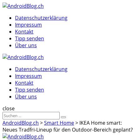
Menu
Suche
Menu
Datenschutzerklärung
Impressum
Kontakt
Tipp senden
Über uns
AndroidBlog.ch
Datenschutzerklärung
Impressum
Kontakt
Tipp senden
Über uns
Suche
close
Sucheergebnisse
Suche
für
AndroidBlog.ch
>
Smart Home
>
IKEA Home smart:
Neues Tradfri-Lineup für den Outdoor-Bereich geplant?
AndroidBlog.ch