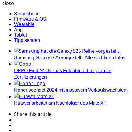
close
Smartphone
Firmware & OS
Wearable
App
Tablet
Tipp senden
Samsung Galaxy S25 vorgestellt: Alle wichtigen Infos
OPPO Find N5: Neues Foldable erhält globale
Zertifizierungen
Honor beendet 2024 mit massivem Verkaufswachstum
Huawei arbeitet am Nachfolger des Mate XT
Share
this article