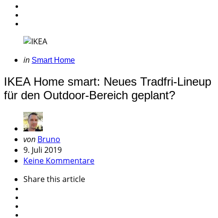
Categories
Posted
in
Smart Home
in
IKEA Home smart: Neues Tradfri-Lineup
für den Outdoor-Bereich geplant?
Geschrieben
von
Bruno
von
9. Juli 2019
Keine Kommentare
Share
this article