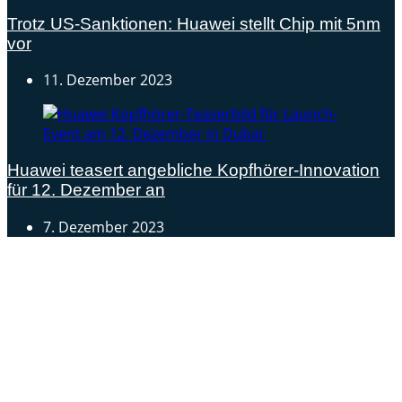
Trotz US-Sanktionen: Huawei stellt Chip mit 5nm
vor
11. Dezember 2023
Huawei teasert angebliche Kopfhörer-Innovation
für 12. Dezember an
7. Dezember 2023
Androidblog.ch informiert zuverlässig seit 14 Jahren
täglich rund um das Thema Android. Hier findest du
News, Tests und spannende Hintergründe.
Samsung Galaxy S25 vorgestellt: Alle wichtigen Infos
OPPO Find N5: Neues Foldable erhält globale