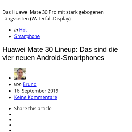
Das Huawei Mate 30 Pro mit stark gebogenen
Längsseiten (Waterfall-Display)
Categories
Posted
in
Hot
in
Smartphone
Huawei Mate 30 Lineup: Das sind die
vier neuen Android-Smartphones
Geschrieben
von
Bruno
von
16. September 2019
Keine Kommentare
Share
this article