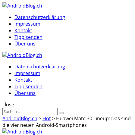
Menu
Suche
Menu
Datenschutzerklärung
Impressum
Kontakt
Tipp senden
Über uns
AndroidBlog.ch
Datenschutzerklärung
Impressum
Kontakt
Tipp senden
Über uns
Suche
close
Sucheergebnisse
Suche
für
AndroidBlog.ch
>
Hot
>
Huawei Mate 30 Lineup: Das sind
die vier neuen Android-Smartphones
AndroidBlog.ch