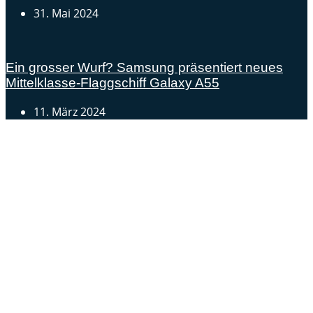
31. Mai 2024
Ein grosser Wurf? Samsung präsentiert neues
Mittelklasse-Flaggschiff Galaxy A55
11. März 2024
Androidblog.ch informiert zuverlässig seit 14 Jahren
täglich rund um das Thema Android. Hier findest du
News, Tests und spannende Hintergründe.
Samsung Galaxy S25 vorgestellt: Alle wichtigen Infos
OPPO Find N5: Neues Foldable erhält globale
Zertifizierungen
Honor beendet 2024 mit massivem Verkaufswachstum
Über uns
Tipp senden