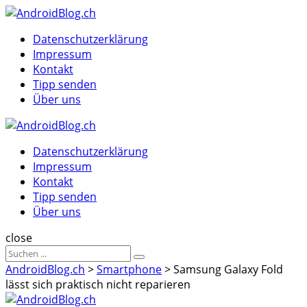
Menu
Suche
Menu
Datenschutzerklärung
Impressum
Kontakt
Tipp senden
Über uns
AndroidBlog.ch
Datenschutzerklärung
Impressum
Kontakt
Tipp senden
Über uns
Suche
close
Sucheergebnisse
Suche
für
AndroidBlog.ch
>
Smartphone
>
Samsung Galaxy Fold
lässt sich praktisch nicht reparieren
AndroidBlog.ch