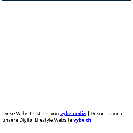
Androidblog.ch informiert zuverlässig seit 14 Jahren
täglich rund um das Thema Android. Hier findest du
News, Tests und spannende Hintergründe.
Samsung Galaxy S25 vorgestellt: Alle wichtigen Infos
OPPO Find N5: Neues Foldable erhält globale
Zertifizierungen
Honor beendet 2024 mit massivem Verkaufswachstum
Über uns
Tipp senden
Kontakt
Datenschutzerklärung
Impressum
Diese Website ist Teil von
vybemedia
| Besuche auch
unsere Digital Lifestyle Website
vybe.ch