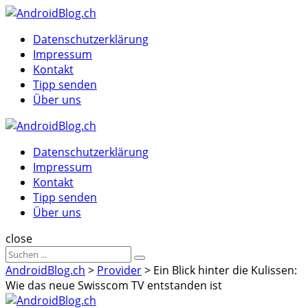
Menu
Suche
Menu
Datenschutzerklärung
Impressum
Kontakt
Tipp senden
Über uns
AndroidBlog.ch
Datenschutzerklärung
Impressum
Kontakt
Tipp senden
Über uns
Suche
close
Sucheergebnisse
Suche
für
AndroidBlog.ch
>
Provider
>
Ein Blick hinter die Kulissen:
Wie das neue Swisscom TV entstanden ist
AndroidBlog.ch