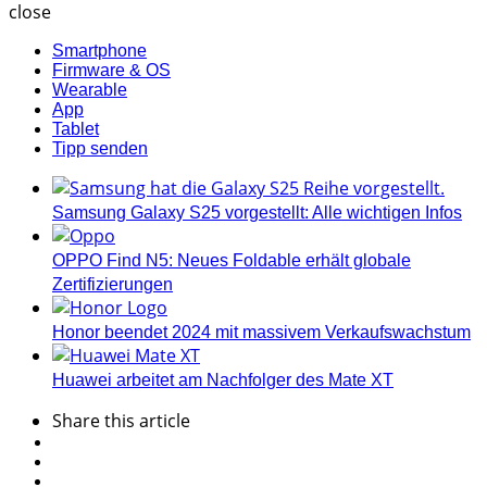
close
Smartphone
Firmware & OS
Wearable
App
Tablet
Tipp senden
Samsung Galaxy S25 vorgestellt: Alle wichtigen Infos
OPPO Find N5: Neues Foldable erhält globale
Zertifizierungen
Honor beendet 2024 mit massivem Verkaufswachstum
Huawei arbeitet am Nachfolger des Mate XT
Share
this article