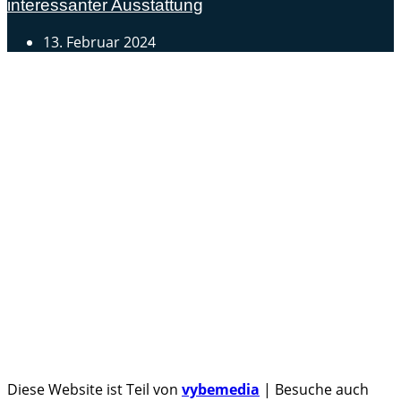
interessanter Ausstattung
13. Februar 2024
Androidblog.ch informiert zuverlässig seit 14 Jahren
täglich rund um das Thema Android. Hier findest du
News, Tests und spannende Hintergründe.
Samsung Galaxy S25 vorgestellt: Alle wichtigen Infos
OPPO Find N5: Neues Foldable erhält globale
Zertifizierungen
Honor beendet 2024 mit massivem Verkaufswachstum
Über uns
Tipp senden
Kontakt
Datenschutzerklärung
Impressum
Diese Website ist Teil von
vybemedia
| Besuche auch