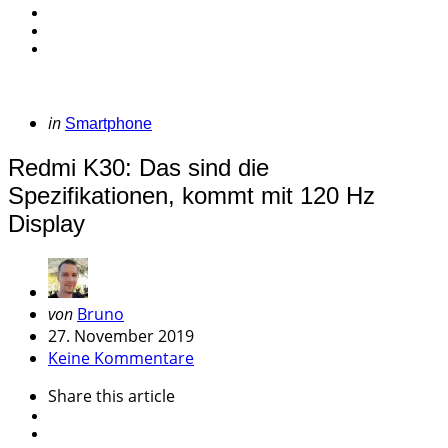
Categories
Posted
in
Smartphone
in
Redmi K30: Das sind die
Spezifikationen, kommt mit 120 Hz
Display
Geschrieben
von
Bruno
von
27. November 2019
Keine Kommentare
Share
this article