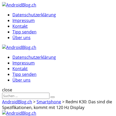
Menu
Suche
Menu
Datenschutzerklärung
Impressum
Kontakt
Tipp senden
Über uns
AndroidBlog.ch
Datenschutzerklärung
Impressum
Kontakt
Tipp senden
Über uns
Suche
close
Sucheergebnisse
Suche
für
AndroidBlog.ch
>
Smartphone
>
Redmi K30: Das sind die
Spezifikationen, kommt mit 120 Hz Display
AndroidBlog.ch