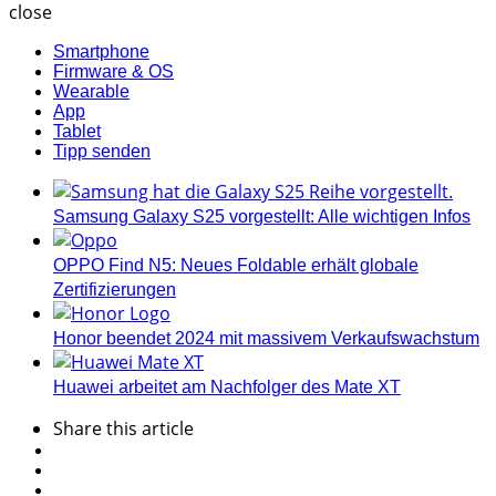
close
Smartphone
Firmware & OS
Wearable
App
Tablet
Tipp senden
Samsung Galaxy S25 vorgestellt: Alle wichtigen Infos
OPPO Find N5: Neues Foldable erhält globale
Zertifizierungen
Honor beendet 2024 mit massivem Verkaufswachstum
Huawei arbeitet am Nachfolger des Mate XT
Share
this article