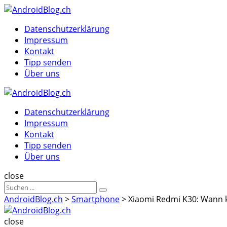
Menu
Suche
Menu
Datenschutzerklärung
Impressum
Kontakt
Tipp senden
Über uns
AndroidBlog.ch
Datenschutzerklärung
Impressum
Kontakt
Tipp senden
Über uns
Suche
close
Sucheergebnisse
Suche
für
AndroidBlog.ch
>
Smartphone
>
Xiaomi Redmi K30: Wann 
AndroidBlog.ch
close