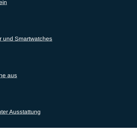
ein
er und Smartwatches
one aus
ter Ausstattung