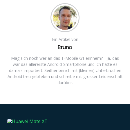
Ein Artikel von
Bruno
Mag sich noch wer an das T-Mobile G1 erinnern? Tja, das
war das allererste Android-Smartphone und ich hatte es
damals importiert. Seither bin ich mit (kleinen) Unterbrüchen
Android treu geblieben und schreibe mit grosser Leidenschaft
darüber.