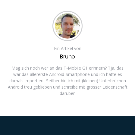
Ein Artikel von
Bruno
Mag sich noch wer an das T-Mobile G1 erinnern? Tja, das
war das allererste Android-Smartphone und ich hatte es
damals importiert. Seither bin ich mit (kleinen) Unterbrüchen
Android treu geblieben und schreibe mit grosser Leidenschaft
darüber.