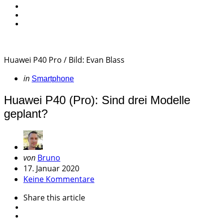
Huawei P40 Pro / Bild: Evan Blass
Categories
Posted
in
Smartphone
in
Huawei P40 (Pro): Sind drei Modelle
geplant?
Geschrieben
von
Bruno
von
17. Januar 2020
Keine Kommentare
Share
this article