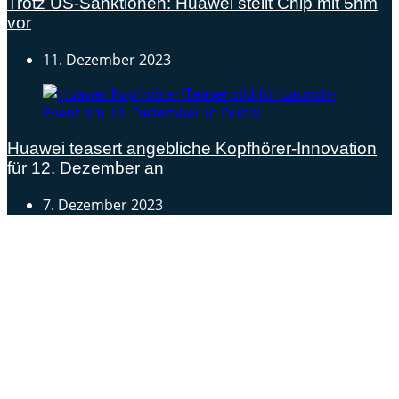
Trotz US-Sanktionen: Huawei stellt Chip mit 5nm
vor
11. Dezember 2023
Huawei teasert angebliche Kopfhörer-Innovation
für 12. Dezember an
7. Dezember 2023
Androidblog.ch informiert zuverlässig seit 14 Jahren
täglich rund um das Thema Android. Hier findest du
News, Tests und spannende Hintergründe.
Samsung Galaxy S25 vorgestellt: Alle wichtigen Infos
OPPO Find N5: Neues Foldable erhält globale
Zertifizierungen