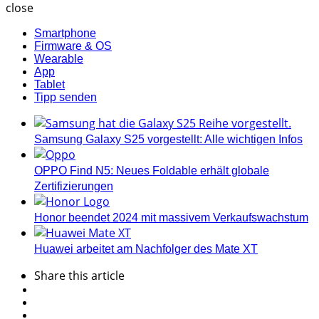
close
Smartphone
Firmware & OS
Wearable
App
Tablet
Tipp senden
Samsung Galaxy S25 vorgestellt: Alle wichtigen Infos
OPPO Find N5: Neues Foldable erhält globale
Zertifizierungen
Honor beendet 2024 mit massivem Verkaufswachstum
Huawei arbeitet am Nachfolger des Mate XT
Share
this article