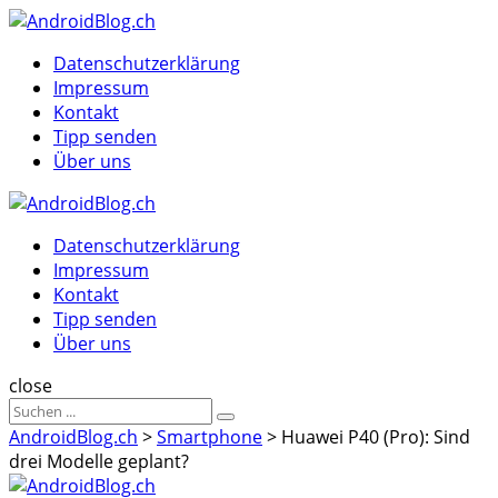
Menu
Suche
Menu
Datenschutzerklärung
Impressum
Kontakt
Tipp senden
Über uns
AndroidBlog.ch
Datenschutzerklärung
Impressum
Kontakt
Tipp senden
Über uns
Suche
close
Sucheergebnisse
Suche
für
AndroidBlog.ch
>
Smartphone
>
Huawei P40 (Pro): Sind
drei Modelle geplant?
AndroidBlog.ch