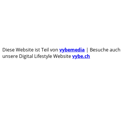
Honor beendet 2024 mit massivem Verkaufswachstum
Über uns
Tipp senden
Kontakt
Datenschutzerklärung
Impressum
Diese Website ist Teil von
vybemedia
| Besuche auch
unsere Digital Lifestyle Website
vybe.ch