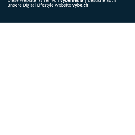
Diese Website ist Teil von
vybemedia
| Besuche auch
unsere Digital Lifestyle Website
vybe.ch