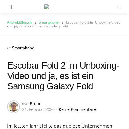
Menu
Su
AndroidBlog.ch
Smartphone
Escobar Fold 2 im Unboxing-Video
und ja, es ist ein Samsung Galaxy Fold
Categories
Posted
in
Smartphone
in
Escobar Fold 2 im Unboxing-
Video und ja, es ist ein
Samsung Galaxy Fold
Geschrieben
von
Bruno
21. Februar 2020
Keine Kommentare
von
Im letzten Jahr stellte das dubiose Unternehmen