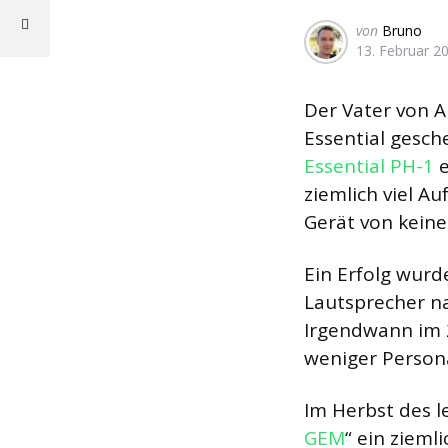
Geschrieben
von
Bruno
13. Februar 2
von
Der Vater von A
Essential gesch
Essential PH-1
e
ziemlich viel A
Gerät von keine
Ein Erfolg wurd
Lautsprecher 
Irgendwann im 2
weniger Person
Im Herbst des l
GEM
“ ein zieml