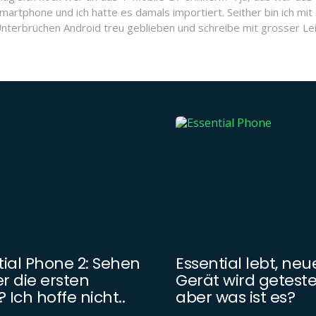
martphone und ich hatte es damals importiert. Seither bin ich mit 
nterbrüchen Android treu geblieben und schreibe mit grosser Le
tial Phone 2: Sehen
Essential lebt, neu
er die ersten
Gerät wird geteste
? Ich hoffe nicht..
aber was ist es?