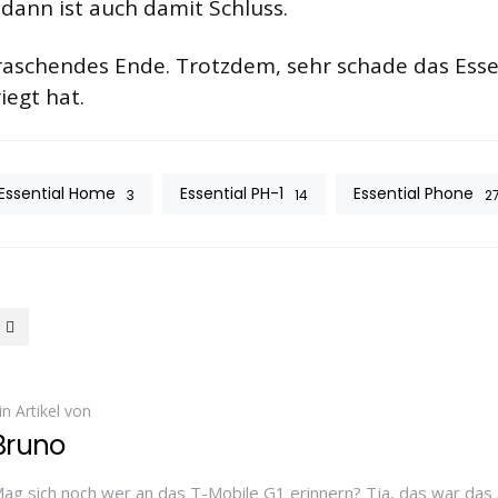
 dann ist auch damit Schluss.
rraschendes Ende. Trotzdem, sehr schade das Esse
iegt hat.
Essential Home
Essential PH-1
Essential Phone
3
14
2
in Artikel von
Bruno
ag sich noch wer an das T-Mobile G1 erinnern? Tja, das war das 