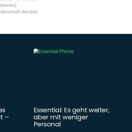
(kleinen)
idenschaft darüber.
es
Essential: Es geht weiter,
t –
aber mit weniger
Personal