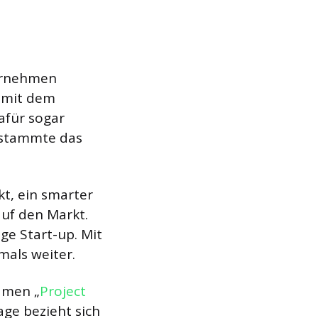
ternehmen
n mit dem
afür sogar
h stammte das
kt, ein smarter
auf den Markt.
ge Start-up. Mit
als weiter.
amen „
Project
age bezieht sich