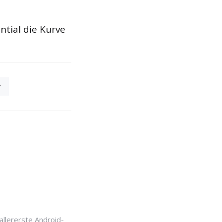
ntial die Kurve
7
allererste Android-