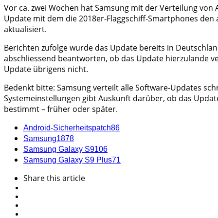
Vor ca. zwei Wochen hat Samsung mit der Verteilung von A
Update mit dem die 2018er-Flaggschiff-Smartphones den 
aktualisiert.
Berichten zufolge wurde das Update bereits in Deutschland,
abschliessend beantworten, ob das Update hierzulande v
Update übrigens nicht.
Bedenkt bitte: Samsung verteilt alle Software-Updates schr
Systemeinstellungen gibt Auskunft darüber, ob das Upda
bestimmt – früher oder später.
Android-Sicherheitspatch
86
Samsung
1878
Samsung Galaxy S9
106
Samsung Galaxy S9 Plus
71
Share
this article