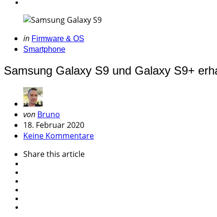
Categories
Posted
in
Firmware & OS
in
Smartphone
Samsung Galaxy S9 und Galaxy S9+ erhal
Geschrieben
von
Bruno
von
18. Februar 2020
Keine Kommentare
Share
this article