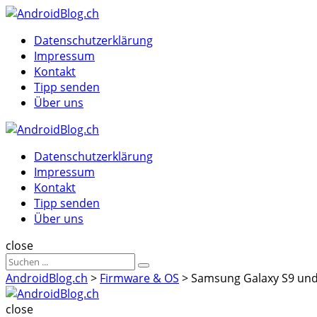
Menu
Suche
Menu
Datenschutzerklärung
Impressum
Kontakt
Tipp senden
Über uns
AndroidBlog.ch
Datenschutzerklärung
Impressum
Kontakt
Tipp senden
Über uns
Suche
close
Sucheergebnisse
Suche
für
AndroidBlog.ch
>
Firmware & OS
>
Samsung Galaxy S9 und 
AndroidBlog.ch
close