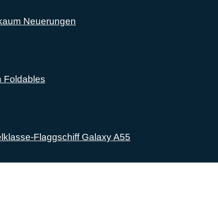
l kaum Neuerungen
n Foldables
lklasse-Flaggschiff Galaxy A55
lich rund um das Thema Android. Hier findest du News, Test