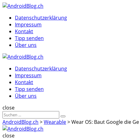
Menu
Suche
Menu
Datenschutzerklärung
Impressum
Kontakt
Tipp senden
Über uns
AndroidBlog.ch
Datenschutzerklärung
Impressum
Kontakt
Tipp senden
Über uns
Suche
close
Sucheergebnisse
Suche
für
AndroidBlog.ch
>
Wearable
>
Wear OS: Baut Google die Ge
AndroidBlog.ch
close