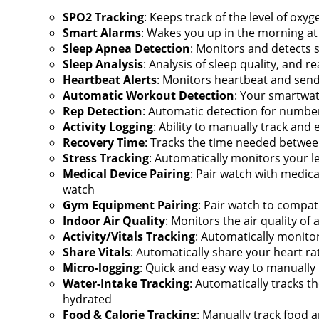
SPO2 Tracking
: Keeps track of the level of oxyg
Smart Alarms
: Wakes you up in the morning at
Sleep Apnea Detection
: Monitors and detects 
Sleep Analysis
: Analysis of sleep quality, and 
Heartbeat Alerts
: Monitors heartbeat and sends
Automatic Workout Detection
: Your smartwat
Rep Detection
: Automatic detection for number o
Activity Logging
: Ability to manually track and 
Recovery Time
: Tracks the time needed betwee
Stress Tracking
: Automatically monitors your l
Medical Device Pairing
: Pair watch with medic
watch
Gym Equipment Pairing
: Pair watch to compat
Indoor Air Quality
: Monitors the air quality o
Activity/Vitals Tracking
: Automatically monitor
Share Vitals
: Automatically share your heart ra
Micro-logging
: Quick and easy way to manually
Water-Intake Tracking
: Automatically tracks t
hydrated
Food & Calorie Tracking
: Manually track food a