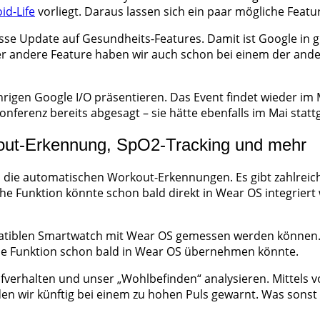
id-Life
vorliegt. Daraus lassen sich ein paar mögliche Featu
sse Update auf Gesundheits-Features. Damit ist Google in 
der andere Feature haben wir auch schon bei einem der and
igen Google I/O präsentieren. Das Event findet wieder im M
nferenz bereits abgesagt – sie hätte ebenfalls im Mai stat
kout-Erkennung, SpO2-Tracking und mehr
 die automatischen Workout-Erkennungen. Es gibt zahlreic
e Funktion könnte schon bald direkt in Wear OS integriert 
patiblen Smartwatch mit Wear OS gemessen werden können. Da
se Funktion schon bald in Wear OS übernehmen könnte.
lafverhalten und unser „Wohlbefinden“ analysieren. Mittels
n wir künftig bei einem zu hohen Puls gewarnt. Was sonst