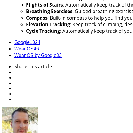
Flights of Stairs
: Automatically keep track of th
Breathing Exercises
: Guided breathing exercis
Compass
: Built-in compass to help you find you
Elevation Tracking
: Keep track of climbing, d
Cycle Tracking
: Automatically keep track of your
Google
1324
Wear OS
46
Wear OS by Google
33
Share
this article