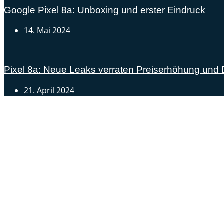
Google Pixel 8a: Unboxing und erster Eindruck
14. Mai 2024
Pixel 8a: Neue Leaks verraten Preiserhöhung und
21. April 2024
Androidblog.ch informiert zuverlässig seit 14 Jahren täg
Samsung Galaxy S25 vorgestellt: Alle wichtigen Infos
OPPO Find N5: Neues Foldable erhält globale Zertifizi
Honor beendet 2024 mit massivem Verkaufswachstum
Über uns
Tipp senden
Kontakt
Datenschutzerklärung