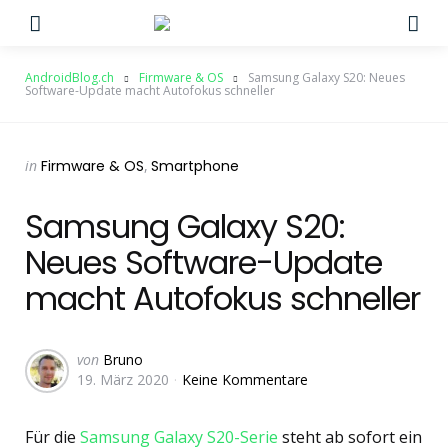
Menu
Su
AndroidBlog.ch
Firmware & OS
Samsung Galaxy S20: Neues
Software-Update macht Autofokus schneller
Categories
Posted
in
Firmware & OS
Smartphone
in
Samsung Galaxy S20:
Neues Software-Update
macht Autofokus schneller
Geschrieben
von
Bruno
19. März 2020
Keine Kommentare
von
Für die
Samsung Galaxy S20-Serie
steht ab sofort ein