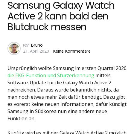
Samsung Galaxy Watch
Active 2 kann bald den
Blutdruck messen
Geschrieben
von
Bruno
21. April 2020
Keine Kommentare
von
Ursprünglich wollte Samsung im ersten Quartal 2020
die EKG-Funktion und Sturzerkennung
mittels
Software-Update für die Galaxy Watch Active 2
nachreichen. Daraus wurde bekanntlich nichts, da
man noch etwas mehr Zeit dafür benötigt. Dazu gibt
es vorerst keine neuen Informationen, dafür kündigt
Samsung in Südkorea nun eine andere neue
Funktion an.
Künftig wird es mit der Galaxy Watch Active 2 möglich