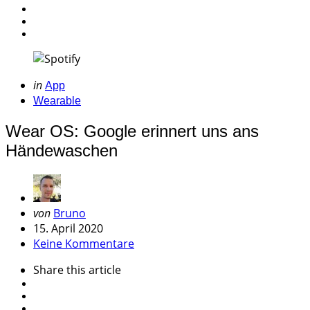
Categories
Posted
in
App
in
Wearable
Wear OS: Google erinnert uns ans
Händewaschen
Geschrieben
von
Bruno
von
15. April 2020
Keine Kommentare
Share
this article