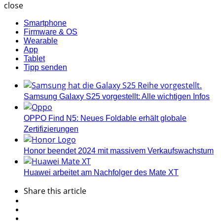
close
Smartphone
Firmware & OS
Wearable
App
Tablet
Tipp senden
Samsung Galaxy S25 vorgestellt: Alle wichtigen Infos
OPPO Find N5: Neues Foldable erhält globale
Zertifizierungen
Honor beendet 2024 mit massivem Verkaufswachstum
Huawei arbeitet am Nachfolger des Mate XT
Share
this article