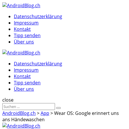
Menu
Suche
Menu
Datenschutzerklärung
Impressum
Kontakt
Tipp senden
Über uns
AndroidBlog.ch
Datenschutzerklärung
Impressum
Kontakt
Tipp senden
Über uns
Suche
close
Sucheergebnisse
Suche
für
AndroidBlog.ch
>
App
>
Wear OS: Google erinnert uns
ans Händewaschen
AndroidBlog.ch