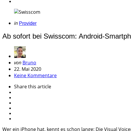
Categories
Posted
in
Provider
in
Ab sofort bei Swisscom: Android-Smartph
Geschrieben
von
Bruno
von
22. Mai 2020
Keine Kommentare
Share
this article
Wer ein iPhone hat, kennt es schon lange: Die Visual Vo