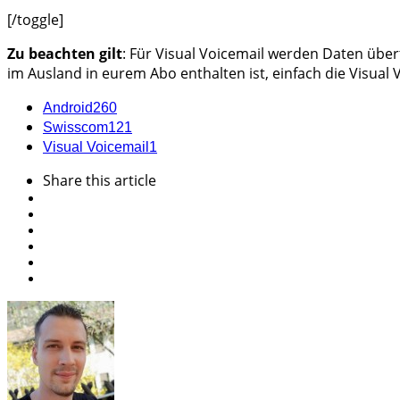
[/toggle]
Zu beachten gilt
: Für Visual Voicemail werden Daten übe
im Ausland in eurem Abo enthalten ist, einfach die Visual
Android
260
Swisscom
121
Visual Voicemail
1
Share
this article