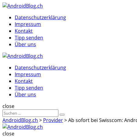
Menu
Suche
Menu
Datenschutzerklärung
Impressum
Kontakt
Tipp senden
Über uns
AndroidBlog.ch
Datenschutzerklärung
Impressum
Kontakt
Tipp senden
Über uns
Suche
close
Sucheergebnisse
Suche
für
AndroidBlog.ch
>
Provider
>
Ab sofort bei Swisscom: Andr
AndroidBlog.ch
close