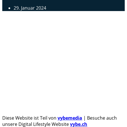
29. Januar 2024
Androidblog.ch informiert zuverlässig seit 14 Jahren
täglich rund um das Thema Android. Hier findest du
News, Tests und spannende Hintergründe.
Samsung Galaxy S25 vorgestellt: Alle wichtigen Infos
OPPO Find N5: Neues Foldable erhält globale
Zertifizierungen
Honor beendet 2024 mit massivem Verkaufswachstum
Über uns
Tipp senden
Kontakt
Datenschutzerklärung
Impressum
Diese Website ist Teil von
vybemedia
| Besuche auch
unsere Digital Lifestyle Website
vybe.ch