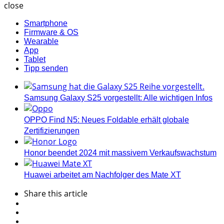
close
Smartphone
Firmware & OS
Wearable
App
Tablet
Tipp senden
Samsung Galaxy S25 vorgestellt: Alle wichtigen Infos
OPPO Find N5: Neues Foldable erhält globale
Zertifizierungen
Honor beendet 2024 mit massivem Verkaufswachstum
Huawei arbeitet am Nachfolger des Mate XT
Share
this article