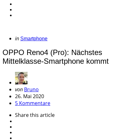
Categories
Posted
in
Smartphone
in
OPPO Reno4 (Pro): Nächstes
Mittelklasse-Smartphone kommt
Geschrieben
von
Bruno
von
26. Mai 2020
5 Kommentare
Share
this article