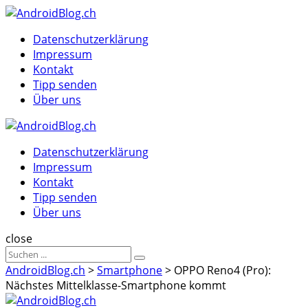
Menu
Suche
Menu
Datenschutzerklärung
Impressum
Kontakt
Tipp senden
Über uns
AndroidBlog.ch
Datenschutzerklärung
Impressum
Kontakt
Tipp senden
Über uns
Suche
close
Sucheergebnisse
Suche
für
AndroidBlog.ch
>
Smartphone
>
OPPO Reno4 (Pro):
Nächstes Mittelklasse-Smartphone kommt
AndroidBlog.ch