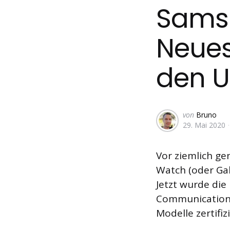
Sams
Neues
den U
Geschrieben
von
Bruno
29. Mai 2020
von
Vor ziemlich g
Watch (oder Gal
Jetzt wurde die
Communication
Modelle zertifi