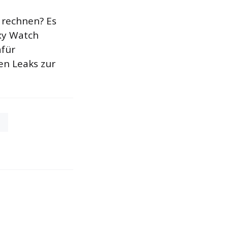
 rechnen? Es
xy Watch
afür
en Leaks zur