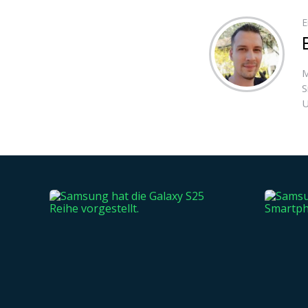
E
M
S
U