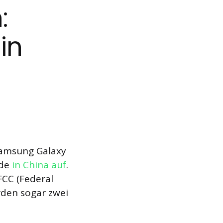
:
in
Samsung Galaxy
rde
in China auf
.
FCC (Federal
den sogar zwei