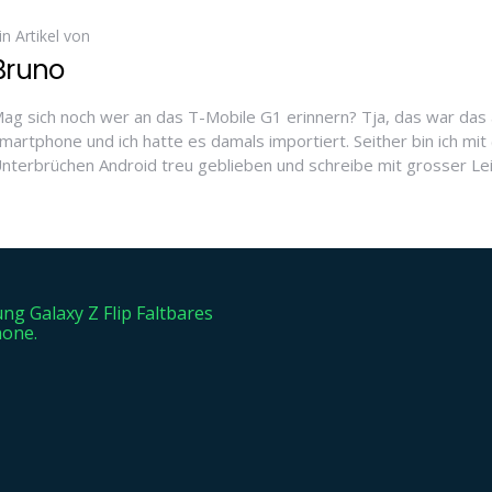
in Artikel von
Bruno
ag sich noch wer an das T-Mobile G1 erinnern? Tja, das war das 
martphone und ich hatte es damals importiert. Seither bin ich mit 
nterbrüchen Android treu geblieben und schreibe mit grosser Le