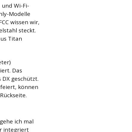
 und Wi-Fi-
nly-Modelle
FCC wissen wir,
lstahl steckt.
us Titan
ter)
ert. Das
s DX geschützt.
feiert, können
 Rückseite.
 gehe ich mal
 integriert