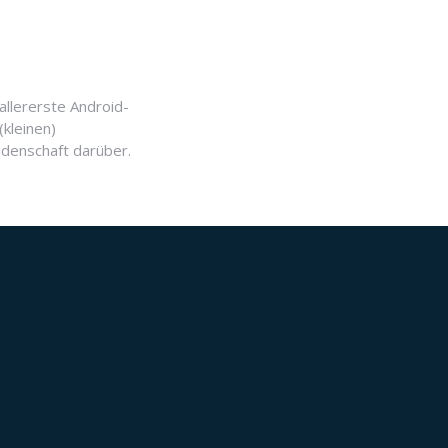
allererste Android-
(kleinen)
idenschaft darüber.