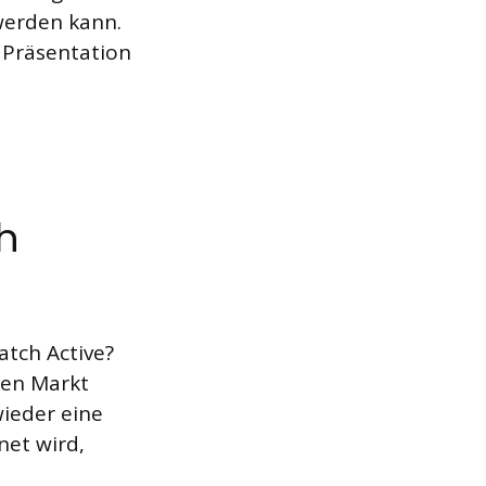
 werden kann.
 Präsentation
h
atch Active?
den Markt
wieder eine
net wird,