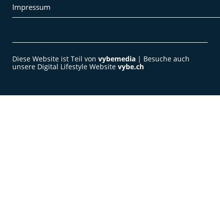
Impressum
Diese Website ist Teil von
vybemedia
| Besuche auch
unsere Digital Lifestyle Website
vybe.ch