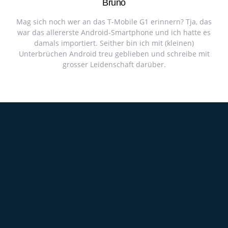
Bruno
Mag sich noch wer an das T-Mobile G1 erinnern? Tja, das
war das allererste Android-Smartphone und ich hatte es
damals importiert. Seither bin ich mit (kleinen)
Unterbrüchen Android treu geblieben und schreibe mit
grosser Leidenschaft darüber.