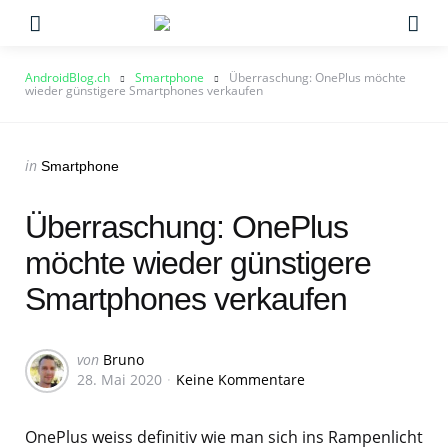
Menu
Su
AndroidBlog.ch
Smartphone
Überraschung: OnePlus möchte
wieder günstigere Smartphones verkaufen
Categories
Posted
in
Smartphone
in
Überraschung: OnePlus
möchte wieder günstigere
Smartphones verkaufen
Geschrieben
von
Bruno
28. Mai 2020
Keine Kommentare
von
OnePlus weiss definitiv wie man sich ins Rampenlicht