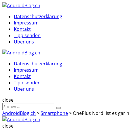
Menu
Suche
Menu
Datenschutzerklärung
Impressum
Kontakt
Tipp senden
Über uns
AndroidBlog.ch
Datenschutzerklärung
Impressum
Kontakt
Tipp senden
Über uns
Suche
close
Sucheergebnisse
Suche
für
AndroidBlog.ch
>
Smartphone
>
OnePlus Nord: Ist es gar 
AndroidBlog.ch
close