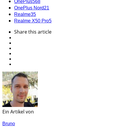
OnePlus
568
OnePlus Nord
21
Realme
35
Realme X50 Pro
5
Share
this article
Ein Artikel von
Bruno