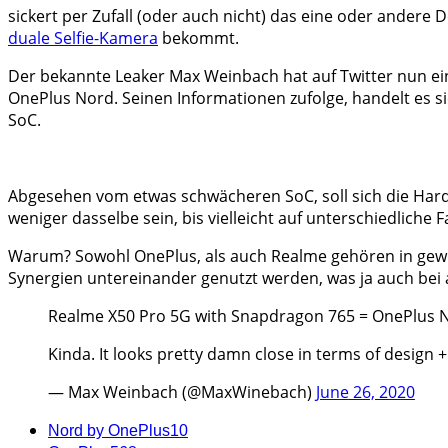
sickert per Zufall (oder auch nicht) das eine oder andere
duale Selfie-Kamera
bekommt.
Der bekannte Leaker Max Weinbach hat auf Twitter nun ein
OnePlus Nord. Seinen Informationen zufolge, handelt es s
SoC.
Abgesehen vom etwas schwächeren SoC, soll sich die Hard
weniger dasselbe sein, bis vielleicht auf unterschiedlich
Warum? Sowohl OnePlus, als auch Realme gehören in gewis
Synergien untereinander genutzt werden, was ja auch bei 
Realme X50 Pro 5G with Snapdragon 765 = OnePlus 
Kinda. It looks pretty damn close in terms of design +
— Max Weinbach (@MaxWinebach)
June 26, 2020
Nord by OnePlus
10