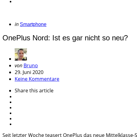
Categories
Posted
in
Smartphone
in
OnePlus Nord: Ist es gar nicht so neu?
Geschrieben
von
Bruno
von
29. Juni 2020
Keine Kommentare
Share
this article
Seit letzter Woche teasert OnePlus das neue Mittelklasse