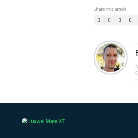
Share
this article
E
M
S
U