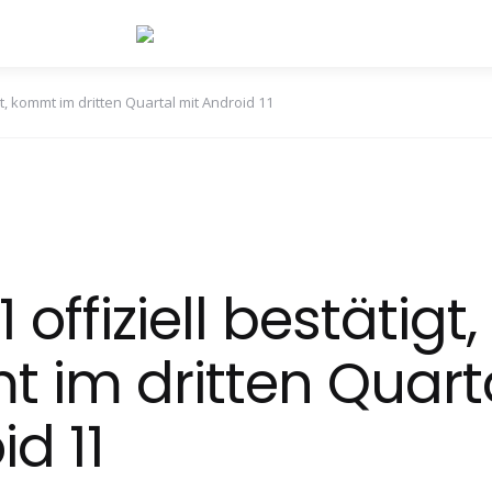
gt, kommt im dritten Quartal mit Android 11
1 offiziell bestätigt,
 im dritten Quart
d 11