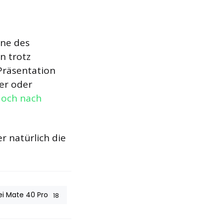
one des
n trotz
 Präsentation
er oder
doch nach
 natürlich die
i Mate 40 Pro
18