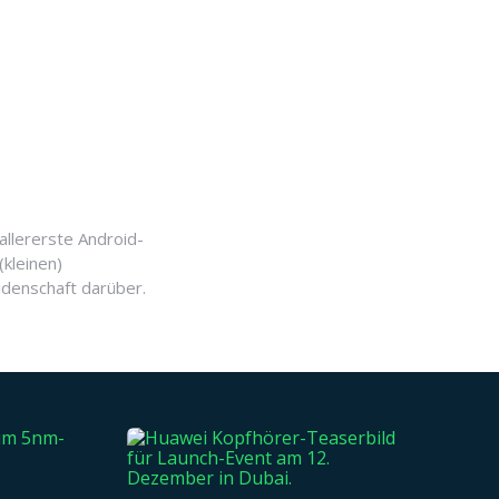
allererste Android-
(kleinen)
idenschaft darüber.