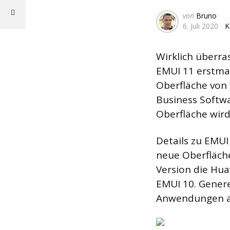
Geschrieben
von
Bruno
6. Juli 2020
K
von
Wirklich über
EMUI 11 erstmal
Oberfläche von
Business Softwa
Oberfläche wird
Details zu EMUI
neue Oberfläch
Version die Hua
EMUI 10. Genere
Anwendungen als