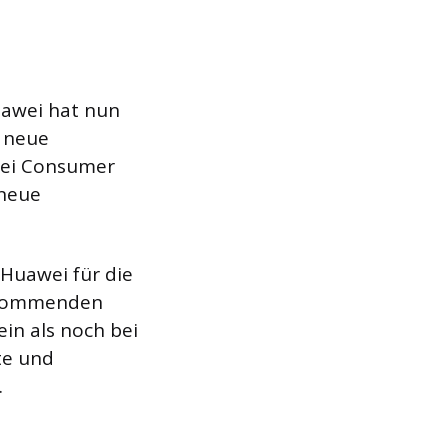
uawei hat nun
e neue
wei Consumer
 neue
 Huawei für die
r kommenden
ein als noch bei
te und
.