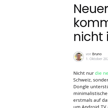
Neuer
kommt
nicht 
Geschrieben
von
Bruno
1. Oktober 20
von
Nicht nur
die n
Schweiz, sonde
Dongle unterstü
minimalistisch
erstmals auf d
um Android TV –