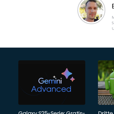
M
S
U
Galaxy S25-Serie: Gratis-
Dritte