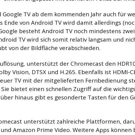
rd Google TV ab dem kommenden Jahr auch für wei
s Ende von Android TV wird damit allerdings (noc
 Google besteht Android TV noch mindestens zwei 
ndroid TV wird sich somit relativ langsam und nich
bt von der Bildfläche verabschieden.
uflösung, unterstützt der Chromecast den HDR1
lby Vision, DTSX und H.265. Ebenfalls ist HDMI-C
h euer TV mit der mitgelieferten Fernbedienung s
Sie bietet einen schnellen Zugriff auf die wichtig
über hinaus gibt es gesonderte Tasten für den G
mecast unterstützt zahlreiche Plattformen, daru
y+ und Amazon Prime Video. Weitere Apps könne