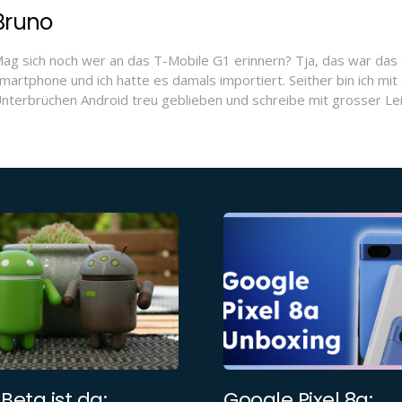
Bruno
ag sich noch wer an das T-Mobile G1 erinnern? Tja, das war das 
martphone und ich hatte es damals importiert. Seither bin ich mit 
nterbrüchen Android treu geblieben und schreibe mit grosser Le
 Beta ist da:
Google Pixel 8a: