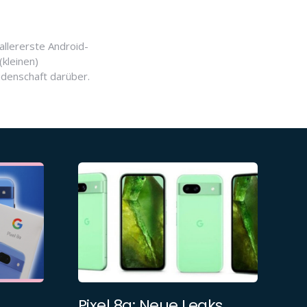
allererste Android-
(kleinen)
idenschaft darüber.
Pixel 8a: Neue Leaks