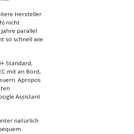
tere Hersteller
h) nicht
Jahre parallel
t so schnell wie
0+ Standard,
EC mit an Bord,
teuern. Apropos
sten
oogle Assistant
nter natürlich
n bequem