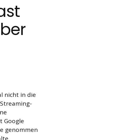
ast
aber
 nicht in die
 Streaming-
ine
t Google
unde genommen
lte.