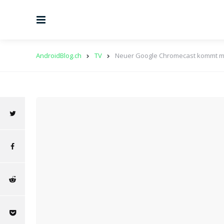
Menu
AndroidBlog.ch
TV
Neuer Google Chromecast kommt mit 