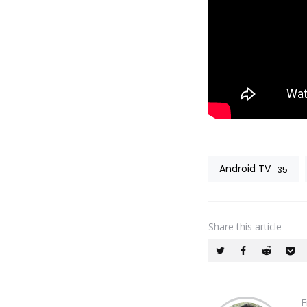
Android TV
35
Share
this article
E