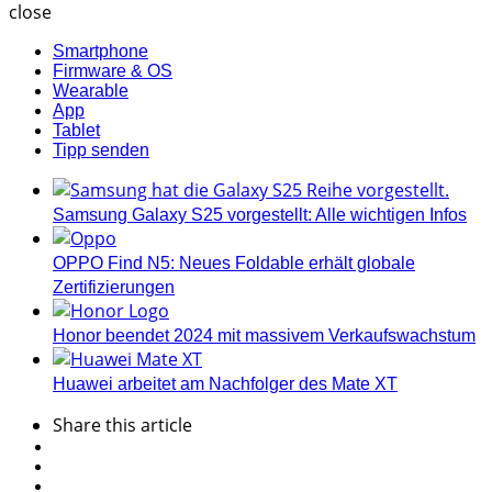
close
Smartphone
Firmware & OS
Wearable
App
Tablet
Tipp senden
Samsung Galaxy S25 vorgestellt: Alle wichtigen Infos
OPPO Find N5: Neues Foldable erhält globale
Zertifizierungen
Honor beendet 2024 mit massivem Verkaufswachstum
Huawei arbeitet am Nachfolger des Mate XT
Share
this article