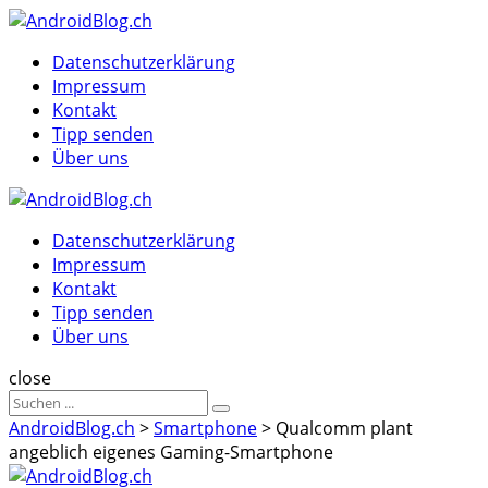
Menu
Suche
Menu
Datenschutzerklärung
Impressum
Kontakt
Tipp senden
Über uns
AndroidBlog.ch
Datenschutzerklärung
Impressum
Kontakt
Tipp senden
Über uns
Suche
close
Sucheergebnisse
Suche
für
AndroidBlog.ch
>
Smartphone
>
Qualcomm plant
angeblich eigenes Gaming-Smartphone
AndroidBlog.ch