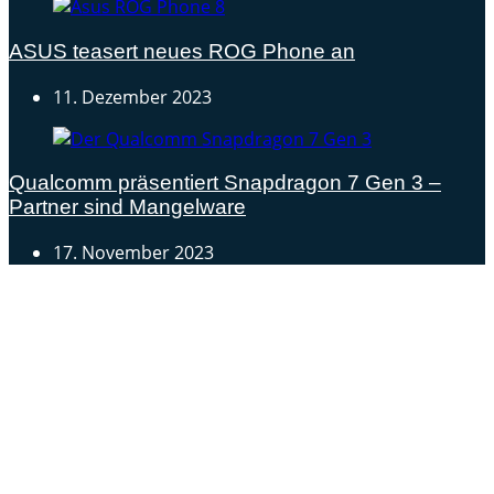
ASUS teasert neues ROG Phone an
11. Dezember 2023
Qualcomm präsentiert Snapdragon 7 Gen 3 –
Partner sind Mangelware
17. November 2023
Androidblog.ch informiert zuverlässig seit 14 Jahren
täglich rund um das Thema Android. Hier findest du
News, Tests und spannende Hintergründe.
Samsung Galaxy S25 vorgestellt: Alle wichtigen Infos
OPPO Find N5: Neues Foldable erhält globale
Zertifizierungen