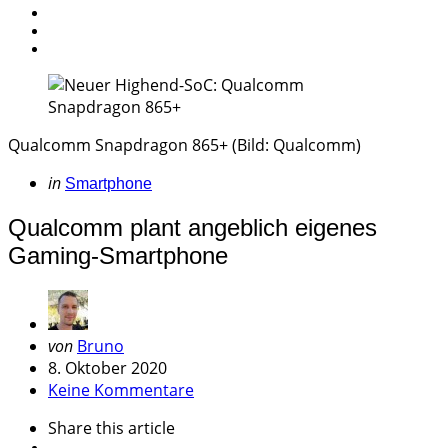
Qualcomm Snapdragon 865+ (Bild: Qualcomm)
Categories
Posted
in
Smartphone
in
Qualcomm plant angeblich eigenes
Gaming-Smartphone
Geschrieben
von
Bruno
von
8. Oktober 2020
Keine Kommentare
Share
this article