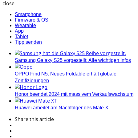
close
Smartphone
Firmware & OS
Wearable
App
Tablet
Tipp senden
Samsung Galaxy S25 vorgestellt: Alle wichtigen Infos
OPPO Find N5: Neues Foldable erhält globale
Zertifizierungen
Honor beendet 2024 mit massivem Verkaufswachstum
Huawei arbeitet am Nachfolger des Mate XT
Share
this article