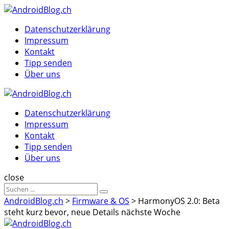
Menu
Suche
Menu
Datenschutzerklärung
Impressum
Kontakt
Tipp senden
Über uns
AndroidBlog.ch
Datenschutzerklärung
Impressum
Kontakt
Tipp senden
Über uns
Suche
close
Sucheergebnisse
Suche
für
AndroidBlog.ch
>
Firmware & OS
>
HarmonyOS 2.0: Beta
steht kurz bevor, neue Details nächste Woche
AndroidBlog.ch