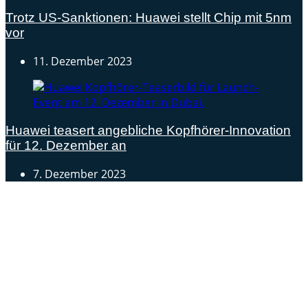
Trotz US-Sanktionen: Huawei stellt Chip mit 5nm
vor
11. Dezember 2023
Huawei teasert angebliche Kopfhörer-Innovation
für 12. Dezember an
7. Dezember 2023
Androidblog.ch informiert zuverlässig seit 14 Jahren
täglich rund um das Thema Android. Hier findest du
News, Tests und spannende Hintergründe.
Samsung Galaxy S25 vorgestellt: Alle wichtigen Infos
OPPO Find N5: Neues Foldable erhält globale