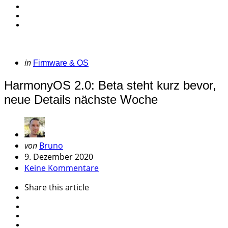
Categories
Posted
in
Firmware & OS
in
HarmonyOS 2.0: Beta steht kurz bevor,
neue Details nächste Woche
Geschrieben
von
Bruno
von
9. Dezember 2020
Keine Kommentare
Share
this article