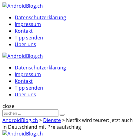
Menu
Suche
Menu
Datenschutzerklärung
Impressum
Kontakt
Tipp senden
Über uns
AndroidBlog.ch
Datenschutzerklärung
Impressum
Kontakt
Tipp senden
Über uns
Suche
close
Sucheergebnisse
Suche
für
AndroidBlog.ch
>
Dienste
>
Netflix wird teurer: Jetzt auch
in Deutschland mit Preisaufschlag
AndroidBlog.ch