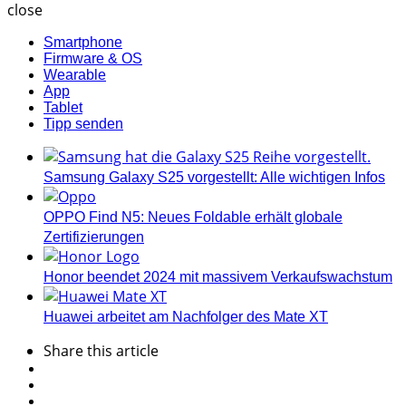
close
Smartphone
Firmware & OS
Wearable
App
Tablet
Tipp senden
Samsung Galaxy S25 vorgestellt: Alle wichtigen Infos
OPPO Find N5: Neues Foldable erhält globale
Zertifizierungen
Honor beendet 2024 mit massivem Verkaufswachstum
Huawei arbeitet am Nachfolger des Mate XT
Share
this article