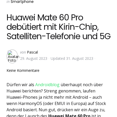
Categories
Posted
in
Smartphone
in
Huawei Mate 60 Pro
debütiert mit Kirin-Chip,
Satelliten-Telefonie und 5G
Geschrieben
von
Pascal
von
29. August 2023
Updated
31. August 2023
Keine Kommentare
Dürfen wir als
Androidblog
überhaupt noch über
Huawei berichten? Streng genommen, laufen
Huawei-Phones ja nicht mehr mit Android – auch
wenn HarmonyOS (oder EMUI in Europa) auf Stock
Android basiert. Nun gut, drücken wir ein Auge zu,
denn der Launch des
Huawei Mate 60 Pro
ist in