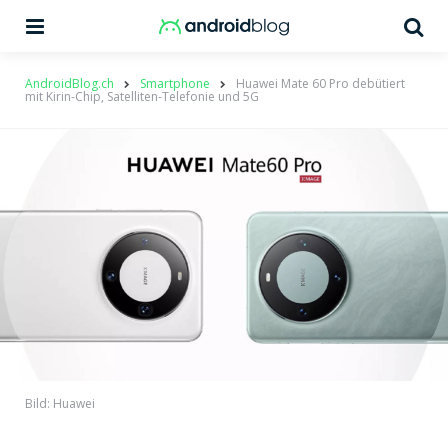
Menu
Su
AndroidBlog.ch
Smartphone
Huawei Mate 60 Pro debütiert
mit Kirin-Chip, Satelliten-Telefonie und 5G
Bild: Huawei