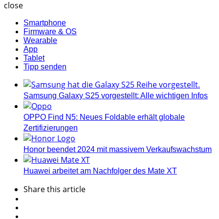
close
Smartphone
Firmware & OS
Wearable
App
Tablet
Tipp senden
Samsung Galaxy S25 vorgestellt: Alle wichtigen Infos
OPPO Find N5: Neues Foldable erhält globale
Zertifizierungen
Honor beendet 2024 mit massivem Verkaufswachstum
Huawei arbeitet am Nachfolger des Mate XT
Share
this article