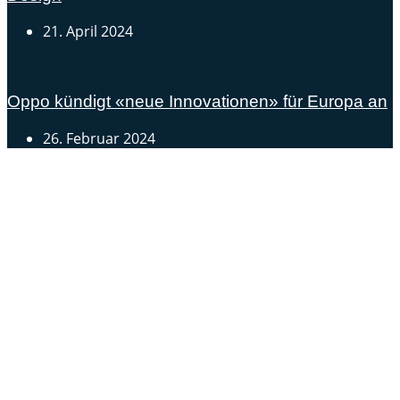
21. April 2024
Oppo kündigt «neue Innovationen» für Europa an
26. Februar 2024
Androidblog.ch informiert zuverlässig seit 14 Jahren
täglich rund um das Thema Android. Hier findest du
News, Tests und spannende Hintergründe.
Samsung Galaxy S25 vorgestellt: Alle wichtigen Infos
OPPO Find N5: Neues Foldable erhält globale
Zertifizierungen
Honor beendet 2024 mit massivem Verkaufswachstum
Über uns
Tipp senden