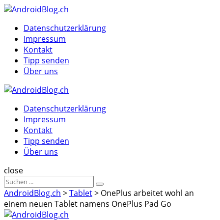
Menu
Suche
Menu
Datenschutzerklärung
Impressum
Kontakt
Tipp senden
Über uns
AndroidBlog.ch
Datenschutzerklärung
Impressum
Kontakt
Tipp senden
Über uns
Suche
close
Sucheergebnisse
Suche
für
AndroidBlog.ch
>
Tablet
>
OnePlus arbeitet wohl an
einem neuen Tablet namens OnePlus Pad Go
AndroidBlog.ch