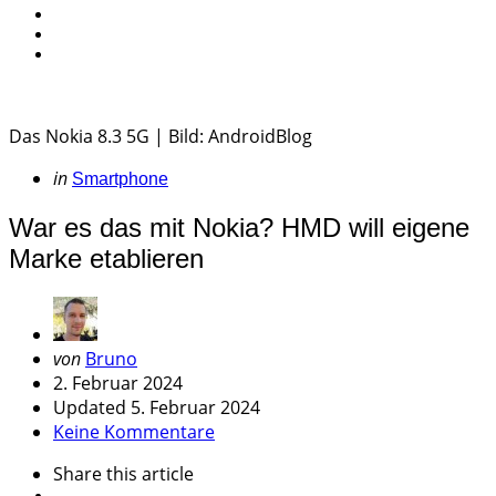
Das Nokia 8.3 5G | Bild: AndroidBlog
Categories
Posted
in
Smartphone
in
War es das mit Nokia? HMD will eigene
Marke etablieren
Geschrieben
von
Bruno
von
2. Februar 2024
Updated
5. Februar 2024
Keine Kommentare
Share
this article