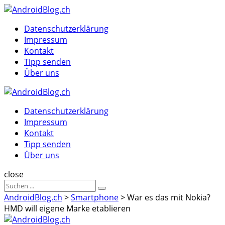
Menu
Suche
Menu
Datenschutzerklärung
Impressum
Kontakt
Tipp senden
Über uns
AndroidBlog.ch
Datenschutzerklärung
Impressum
Kontakt
Tipp senden
Über uns
Suche
close
Sucheergebnisse
Suche
für
AndroidBlog.ch
>
Smartphone
>
War es das mit Nokia?
HMD will eigene Marke etablieren
AndroidBlog.ch