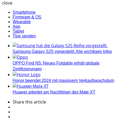
close
Smartphone
Firmware & OS
Wearable
App
Tablet
Tipp senden
Samsung Galaxy S25 vorgestellt: Alle wichtigen Infos
OPPO Find N5: Neues Foldable erhält globale
Zertifizierungen
Honor beendet 2024 mit massivem Verkaufswachstum
Huawei arbeitet am Nachfolger des Mate XT
Share
this article