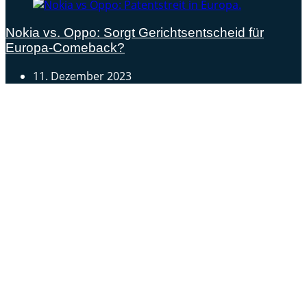
Nokia vs. Oppo: Sorgt Gerichtsentscheid für
Europa-Comeback?
11. Dezember 2023
Androidblog.ch informiert zuverlässig seit 14 Jahren
täglich rund um das Thema Android. Hier findest du
News, Tests und spannende Hintergründe.
Samsung Galaxy S25 vorgestellt: Alle wichtigen Infos
OPPO Find N5: Neues Foldable erhält globale
Zertifizierungen
Honor beendet 2024 mit massivem Verkaufswachstum
Über uns
Tipp senden
Kontakt
Datenschutzerklärung