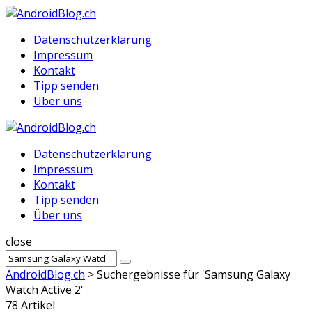
Menu
Suche
Menu
Datenschutzerklärung
Impressum
Kontakt
Tipp senden
Über uns
AndroidBlog.ch
Datenschutzerklärung
Impressum
Kontakt
Tipp senden
Über uns
Suche
close
Sucheergebnisse
Suche
für
AndroidBlog.ch
>
Suchergebnisse für 'Samsung Galaxy
Watch Active 2'
78 Artikel