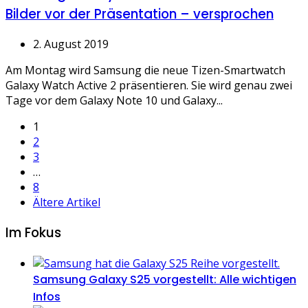
Bilder vor der Präsentation – versprochen
2. August 2019
Am Montag wird Samsung die neue Tizen-Smartwatch
Galaxy Watch Active 2 präsentieren. Sie wird genau zwei
Tage vor dem Galaxy Note 10 und Galaxy...
Seitennummerierung
1
2
der
3
…
Beiträge
8
Ältere Artikel
Im Fokus
Samsung Galaxy S25 vorgestellt: Alle wichtigen
Infos