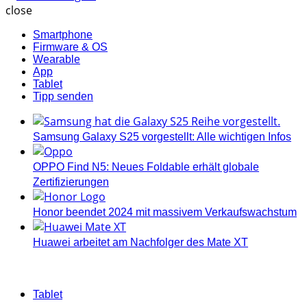
close
Smartphone
Firmware & OS
Wearable
App
Tablet
Tipp senden
Samsung Galaxy S25 vorgestellt: Alle wichtigen Infos
OPPO Find N5: Neues Foldable erhält globale
Zertifizierungen
Honor beendet 2024 mit massivem Verkaufswachstum
Huawei arbeitet am Nachfolger des Mate XT
Categories
Tablet