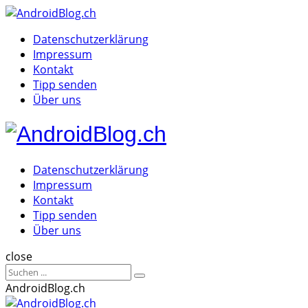
Menu
Suche
Menu
Datenschutzerklärung
Impressum
Kontakt
Tipp senden
Über uns
AndroidBlog.c
Datenschutzerklärung
Impressum
Kontakt
Tipp senden
Über uns
Suche
close
Sucheergebnisse
Suche
für
AndroidBlog.ch
AndroidBlog.ch