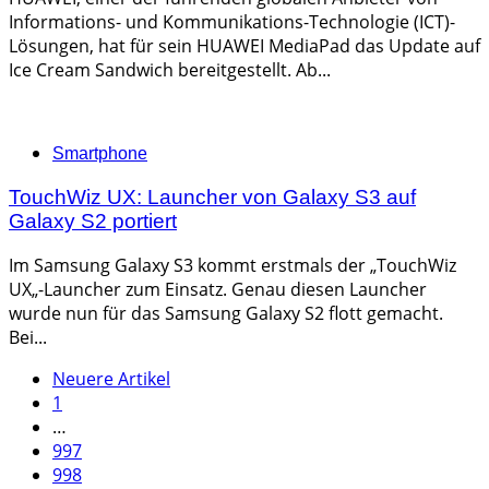
Informations- und Kommunikations-Technologie (ICT)-
Lösungen, hat für sein HUAWEI MediaPad das Update auf
Ice Cream Sandwich bereitgestellt. Ab...
Categories
Smartphone
TouchWiz UX: Launcher von Galaxy S3 auf
Galaxy S2 portiert
Im Samsung Galaxy S3 kommt erstmals der „TouchWiz
UX„-Launcher zum Einsatz. Genau diesen Launcher
wurde nun für das Samsung Galaxy S2 flott gemacht.
Bei...
Seitennummerierung
Neuere Artikel
1
der
…
Beiträge
997
998