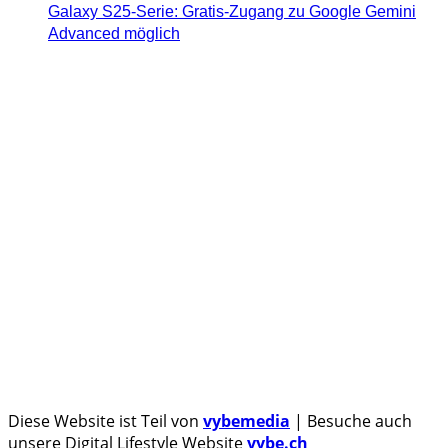
Galaxy S25-Serie: Gratis-Zugang zu Google Gemini
Advanced möglich
Androidblog.ch informiert zuverlässig seit 14 Jahren
täglich rund um das Thema Android. Hier findest du
News, Tests und spannende Hintergründe.
Samsung Galaxy S25 vorgestellt: Alle wichtigen Infos
OPPO Find N5: Neues Foldable erhält globale
Zertifizierungen
Honor beendet 2024 mit massivem Verkaufswachstum
Über uns
Tipp senden
Kontakt
Datenschutzerklärung
Impressum
Diese Website ist Teil von
vybemedia
| Besuche auch
unsere Digital Lifestyle Website
vybe.ch