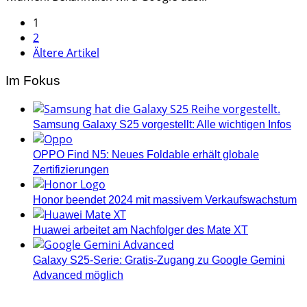
Seitennummerierung
1
2
der
Ältere Artikel
Beiträge
Im Fokus
Samsung Galaxy S25 vorgestellt: Alle wichtigen Infos
OPPO Find N5: Neues Foldable erhält globale
Zertifizierungen
Honor beendet 2024 mit massivem Verkaufswachstum
Huawei arbeitet am Nachfolger des Mate XT
Galaxy S25-Serie: Gratis-Zugang zu Google Gemini
Advanced möglich