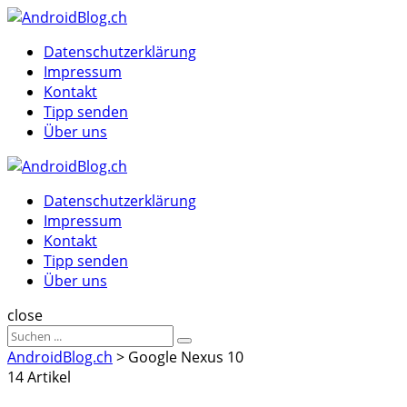
Menu
Suche
Menu
Datenschutzerklärung
Impressum
Kontakt
Tipp senden
Über uns
AndroidBlog.ch
Datenschutzerklärung
Impressum
Kontakt
Tipp senden
Über uns
Suche
close
Sucheergebnisse
Suche
für
AndroidBlog.ch
>
Google Nexus 10
14 Artikel