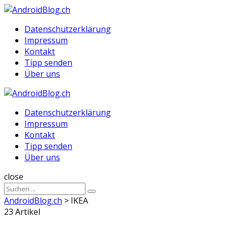
Menu
Suche
Menu
Datenschutzerklärung
Impressum
Kontakt
Tipp senden
Über uns
AndroidBlog.ch
Datenschutzerklärung
Impressum
Kontakt
Tipp senden
Über uns
Suche
close
Sucheergebnisse
Suche
für
AndroidBlog.ch
>
IKEA
23 Artikel