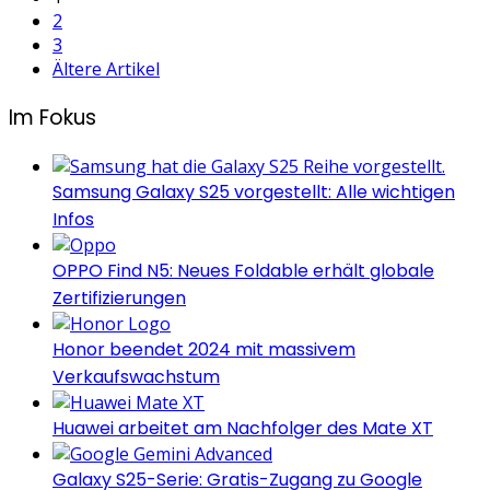
Seitennummerierung
2
der
3
Ältere Artikel
Beiträge
Im Fokus
Samsung Galaxy S25 vorgestellt: Alle wichtigen
Infos
OPPO Find N5: Neues Foldable erhält globale
Zertifizierungen
Honor beendet 2024 mit massivem
Verkaufswachstum
Huawei arbeitet am Nachfolger des Mate XT
Galaxy S25-Serie: Gratis-Zugang zu Google