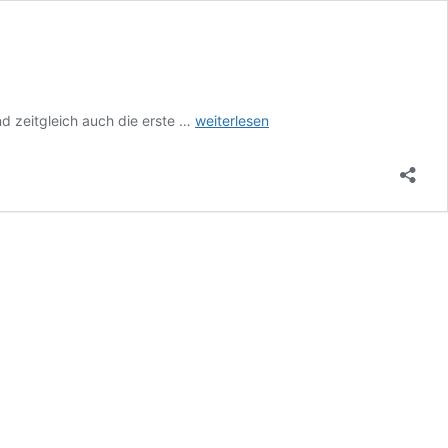
Android
d zeitgleich auch die erste …
weiterlesen
11:
Beta
Launch
Show
rückt
näher,
Google
nennt
Details