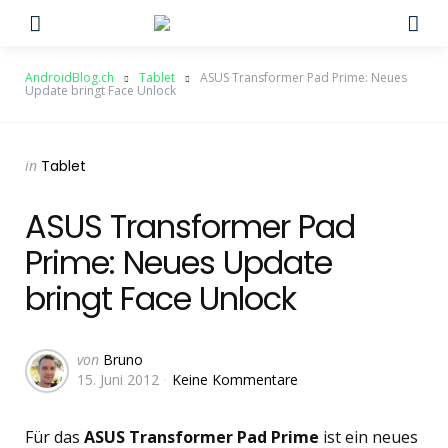
Menu
Su
AndroidBlog.ch
Tablet
ASUS Transformer Pad Prime: Neues
Update bringt Face Unlock
Categories
Posted
in
Tablet
in
ASUS Transformer Pad
Prime: Neues Update
bringt Face Unlock
Geschrieben
von
Bruno
15. Juni 2012
Keine Kommentare
von
Für das
ASUS Transformer Pad Prime
ist ein neues