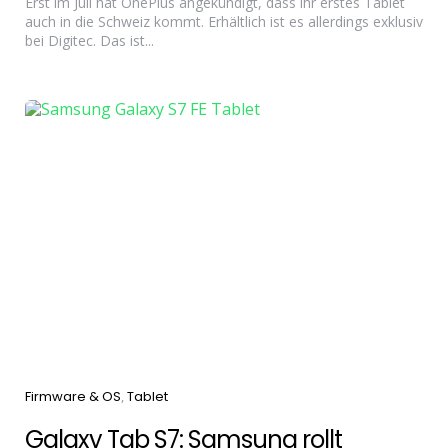
Erst im Juli hat OnePlus angekündigt, dass ihr erstes Tablet
auch in die Schweiz kommt. Erhältlich ist es allerdings exklusiv
bei Digitec. Das ist...
Categories
Firmware & OS
Tablet
Galaxy Tab S7: Samsung rollt