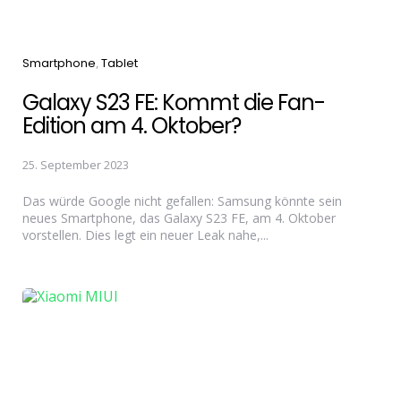
Categories
Smartphone
Tablet
Galaxy S23 FE: Kommt die Fan-
Edition am 4. Oktober?
25. September 2023
Das würde Google nicht gefallen: Samsung könnte sein
neues Smartphone, das Galaxy S23 FE, am 4. Oktober
vorstellen. Dies legt ein neuer Leak nahe,...