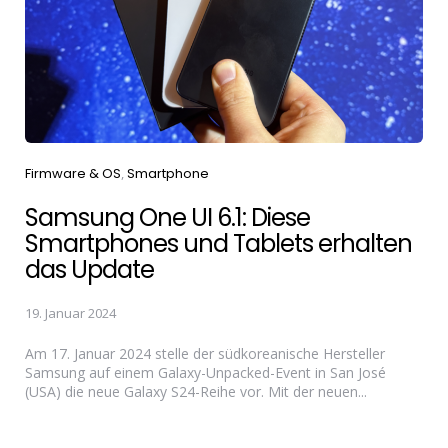
Categories
Firmware & OS
Smartphone
Samsung One UI 6.1: Diese
Smartphones und Tablets erhalten
das Update
19. Januar 2024
Am 17. Januar 2024 stelle der südkoreanische Hersteller
Samsung auf einem Galaxy-Unpacked-Event in San José
(USA) die neue Galaxy S24-Reihe vor. Mit der neuen...