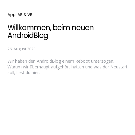
Categories
App
AR & VR
Willkommen, beim neuen
AndroidBlog
26. August 2023
Wir haben den AndroidBlog einem Reboot unterzogen.
Warum wir überhaupt aufgehört hatten und was der Neustart
soll, liest du hier.