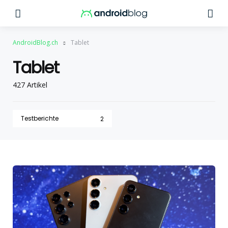
Menu
Su
AndroidBlog.ch
Tablet
Tablet
427 Artikel
Testberichte
2