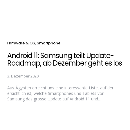
Categories
Firmware & OS
Smartphone
Android 11: Samsung teilt Update-
Roadmap, ab Dezember geht es los
3. Dezember 2020
Aus Ägypten erreicht uns eine interessante Liste, auf der
ersichtlich ist, welche Smartphones und Tablets von
Samsung das grosse Update auf Android 11 und...