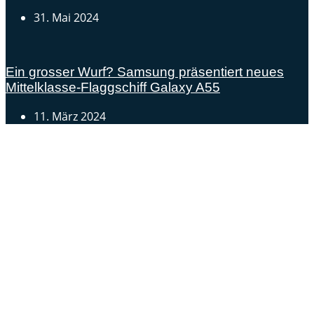
31. Mai 2024
Ein grosser Wurf? Samsung präsentiert neues
Mittelklasse-Flaggschiff Galaxy A55
11. März 2024
Androidblog.ch informiert zuverlässig seit 14 Jahren
täglich rund um das Thema Android. Hier findest du
News, Tests und spannende Hintergründe.
Samsung Galaxy S25 vorgestellt: Alle wichtigen Infos
OPPO Find N5: Neues Foldable erhält globale
Zertifizierungen
Honor beendet 2024 mit massivem Verkaufswachstum
Über uns