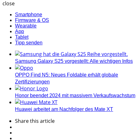
close
Smartphone
Firmware & OS
Wearable
App
Tablet
Tipp senden
Samsung Galaxy S25 vorgestellt: Alle wichtigen Infos
OPPO Find N5: Neues Foldable erhält globale
Zertifizierungen
Honor beendet 2024 mit massivem Verkaufswachstum
Huawei arbeitet am Nachfolger des Mate XT
Share
this article