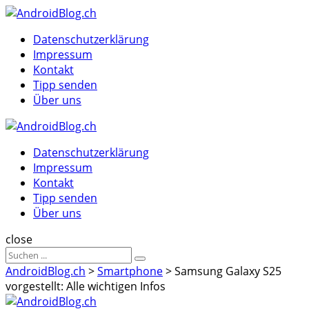
Menu
Suche
Menu
Datenschutzerklärung
Impressum
Kontakt
Tipp senden
Über uns
AndroidBlog.ch
Datenschutzerklärung
Impressum
Kontakt
Tipp senden
Über uns
Suche
close
Sucheergebnisse
Suche
für
AndroidBlog.ch
>
Smartphone
>
Samsung Galaxy S25
vorgestellt: Alle wichtigen Infos
AndroidBlog.ch