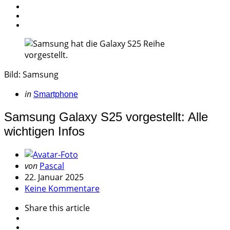
Bild: Samsung
Categories
Posted
in
Smartphone
in
Samsung Galaxy S25 vorgestellt: Alle
wichtigen Infos
Geschrieben
von
Pascal
von
22. Januar 2025
Keine Kommentare
Share
this article