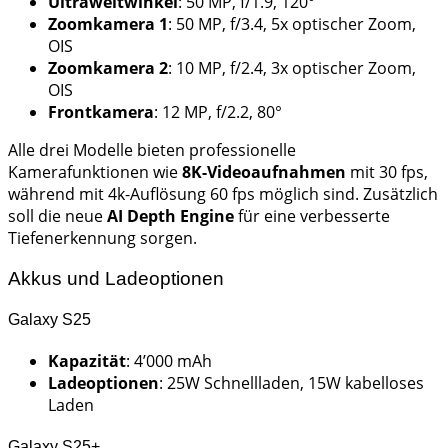
Ultraweitwinkel
: 50 MP, f/1.9, 120°
Zoomkamera 1
: 50 MP, f/3.4, 5x optischer Zoom,
OIS
Zoomkamera 2
: 10 MP, f/2.4, 3x optischer Zoom,
OIS
Frontkamera
: 12 MP, f/2.2, 80°
Alle drei Modelle bieten professionelle
Kamerafunktionen wie
8K-Videoaufnahmen
mit 30 fps,
während mit 4k-Auflösung 60 fps möglich sind. Zusätzlich
soll die neue
AI Depth Engine
für eine verbesserte
Tiefenerkennung sorgen.
Akkus und Ladeoptionen
Galaxy S25
Kapazität
: 4’000 mAh
Ladeoptionen
: 25W Schnellladen, 15W kabelloses
Laden
Galaxy S25+