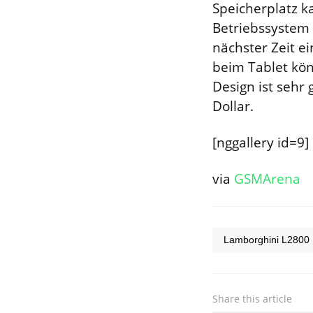
Speicherplatz k
Betriebssystem 
nächster Zeit e
beim Tablet kön
Design ist sehr
Dollar.
[nggallery id=9]
via
GSMArena
Lamborghini L2800
Share
this article