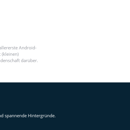
llererste Android-
 (kleinen)
idenschaft darüber.
 und spannende Hintergründe.