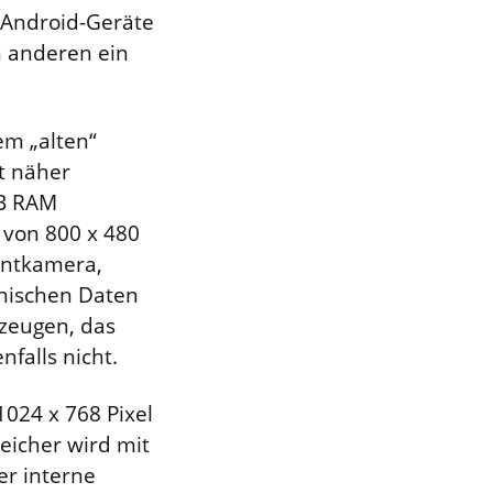
 Android-Geräte
m anderen ein
m „alten“
t näher
MB RAM
g von 800 x 480
ontkamera,
nischen Daten
rzeugen, das
nfalls nicht.
1024 x 768 Pixel
eicher wird mit
r interne