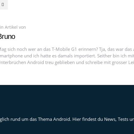
in Artikel von
Bruno
ag sich noch wer an das T-Mobile G1 erinnern? Tja, das war das a
martphone und ich hatte es damals importiert. Seither bin ich mit
nterbrüchen Android treu geblieben und schreibe mit grosser Le
 täglich rund um das Thema Android. Hier findest du News, Tests