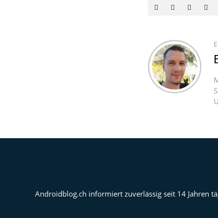
E
M
S
U
Androidblog.ch informiert zuverlässig seit 14 Jahren