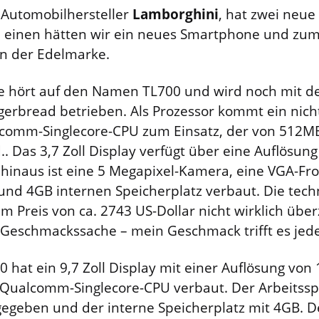
e Automobilhersteller
Lamborghini
, hat zwei neue
m einen hätten wir ein neues Smartphone und zu
on der Edelmarke.
 hört auf den Namen TL700 und wird noch mit de
gerbread betrieben. Als Prozessor kommt ein nich
comm-Singlecore-CPU zum Einsatz, der von 512
.. Das 3,7 Zoll Display verfügt über eine Auflösun
 hinaus ist eine 5 Megapixel-Kamera, eine VGA-Fr
nd 4GB internen Speicherplatz verbaut. Die tech
m Preis von ca. 2743 US-Dollar nicht wirklich übe
 Geschmackssache – mein Geschmack trifft es jede
 hat ein 9,7 Zoll Display mit einer Auflösung von 
Qualcomm-Singlecore-CPU verbaut. Der Arbeitssp
geben und der interne Speicherplatz mit 4GB. De