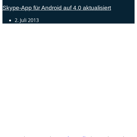
Skype-App für Android auf 4.0 aktualisiert
2. Juli 2013
Androidblog.ch informiert zuverlässig seit 14 Jahren
täglich rund um das Thema Android. Hier findest du
News, Tests und spannende Hintergründe.
Samsung Galaxy S25 vorgestellt: Alle wichtigen Infos
OPPO Find N5: Neues Foldable erhält globale
Zertifizierungen
Honor beendet 2024 mit massivem Verkaufswachstum
Über uns
Tipp senden
Kontakt
Datenschutzerklärung
Impressum