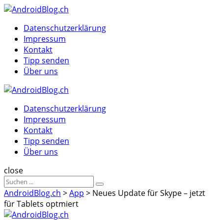
Menu
Suche
Menu
Datenschutzerklärung
Impressum
Kontakt
Tipp senden
Über uns
AndroidBlog.ch
Datenschutzerklärung
Impressum
Kontakt
Tipp senden
Über uns
Suche
close
Sucheergebnisse
Suche
für
AndroidBlog.ch
>
App
>
Neues Update für Skype – jetzt
für Tablets optmiert
AndroidBlog.ch