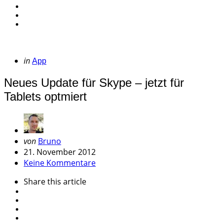
Categories
Posted
in
App
in
Neues Update für Skype – jetzt für
Tablets optmiert
Geschrieben
von
Bruno
von
21. November 2012
Keine Kommentare
Share
this article