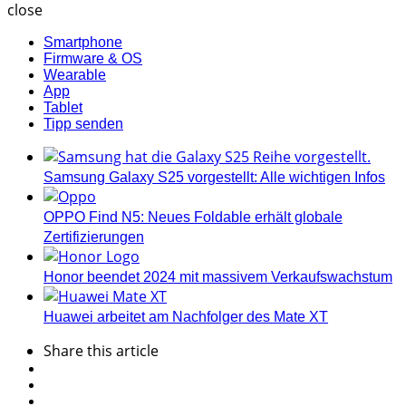
close
Smartphone
Firmware & OS
Wearable
App
Tablet
Tipp senden
Samsung Galaxy S25 vorgestellt: Alle wichtigen Infos
OPPO Find N5: Neues Foldable erhält globale
Zertifizierungen
Honor beendet 2024 mit massivem Verkaufswachstum
Huawei arbeitet am Nachfolger des Mate XT
Share
this article