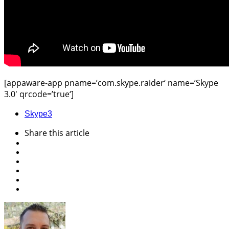
[appaware-app pname=’com.skype.raider‘ name=’Skype
3.0′ qrcode=’true‘]
Skype
3
Share
this article